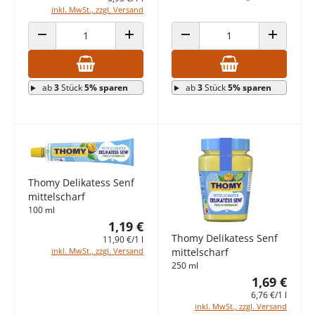
inkl. MwSt., zzgl. Versand
ANZAHL VERRINGERN
ANZAHL ERHÖHEN
ANZAHL VERRINGERN
ANZAHL E
ab
3
Stück
5% sparen
ab
3
Stück
5% sparen
Thomy Delikatess Senf
mittelscharf
100 ml
1,19 €
Thomy Delikatess Senf
11,90 €/1 l
mittelscharf
inkl. MwSt., zzgl. Versand
250 ml
1,69 €
6,76 €/1 l
inkl. MwSt., zzgl. Versand