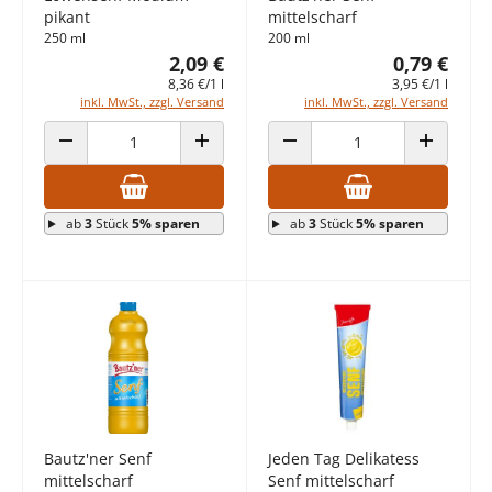
pikant
mittelscharf
250 ml
200 ml
2,09 €
0,79 €
8,36 €/1 l
3,95 €/1 l
inkl. MwSt., zzgl. Versand
inkl. MwSt., zzgl. Versand
ANZAHL VERRINGERN
ANZAHL ERHÖHEN
ANZAHL VERRINGERN
ANZAHL E
ab
3
Stück
5% sparen
ab
3
Stück
5% sparen
Bautz'ner Senf
Jeden Tag Delikatess
mittelscharf
Senf mittelscharf