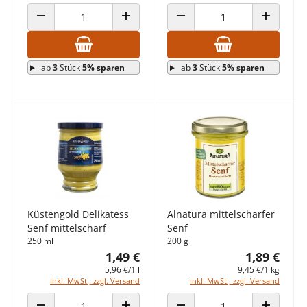
ANZAHL VERRINGERN
ANZAHL ERHÖHEN
ANZAHL VERRINGERN
ANZAHL E
ab
3
Stück
5% sparen
ab
3
Stück
5% sparen
Küstengold Delikatess
Alnatura mittelscharfer
Senf mittelscharf
Senf
250 ml
200 g
1,49 €
1,89 €
5,96 €/1 l
9,45 €/1 kg
inkl. MwSt., zzgl. Versand
inkl. MwSt., zzgl. Versand