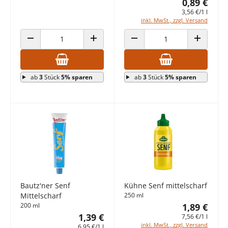
0,89 €
3,56 €/1 l
inkl. MwSt., zzgl. Versand
ANZAHL VERRINGERN
ANZAHL ERHÖHEN
ANZAHL VERRINGERN
ANZAHL E
ab
3
Stück
5% sparen
ab
3
Stück
5% sparen
Bautz'ner Senf
Kühne Senf mittelscharf
Mittelscharf
250 ml
200 ml
1,89 €
1,39 €
7,56 €/1 l
inkl. MwSt., zzgl. Versand
6,95 €/1 l