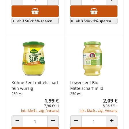
ANZAHL VERRINGERN
ANZAHL ERHÖHEN
ANZAHL VERRINGERN
ANZAHL E
ab
3
Stück
5% sparen
ab
3
Stück
5% sparen
Kühne Senf mittelscharf
Löwensenf Bio
fein würzig
Mittelscharf mild
250 ml
250 ml
1,99 €
2,09 €
7,96 €/1 l
8,36 €/1 l
inkl. MwSt., zzgl. Versand
inkl. MwSt., zzgl. Versand
ANZAHL VERRINGERN
ANZAHL ERHÖHEN
ANZAHL VERRINGERN
ANZAHL E