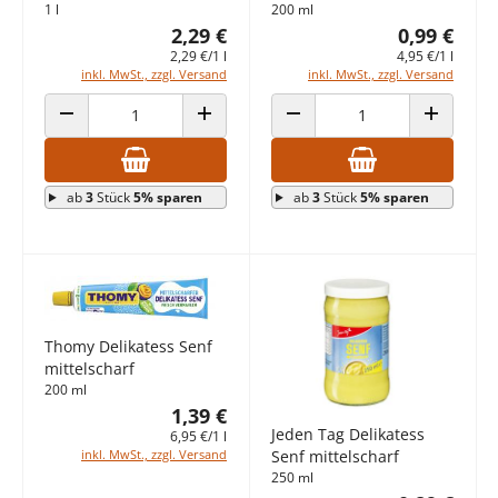
1 l
200 ml
2,29 €
0,99 €
2,29 €/1 l
4,95 €/1 l
inkl. MwSt., zzgl. Versand
inkl. MwSt., zzgl. Versand
ANZAHL VERRINGERN
ANZAHL ERHÖHEN
ANZAHL VERRINGERN
ANZAHL E
ab
3
Stück
5% sparen
ab
3
Stück
5% sparen
Thomy Delikatess Senf
mittelscharf
200 ml
1,39 €
Jeden Tag Delikatess
6,95 €/1 l
inkl. MwSt., zzgl. Versand
Senf mittelscharf
250 ml