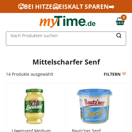
Zum Hauptinhalt springen
🥵BEI HITZE🥶EISKALT SPAREN➡️
Zur Navigation springen
0
Zur Suche springen
0,00 €
MAIN MENU
Nach Produkten suchen
Mittelscharfer Senf
14
Produkte ausgewählt
FILTERN
Löwensenf Medium
Bautz'ner Senf