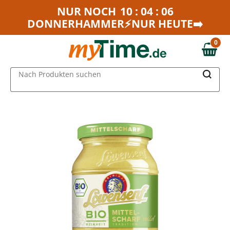
Zum Hauptinhalt springen
NUR NOCH
10 : 04 : 06
DONNERHAMMER⚡NUR HEUTE➡️
Zur Navigation springen
Zur Suche springen
0
0,00 €
MAIN MENU
Nach Produkten suchen