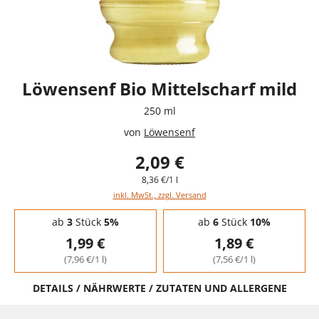
Löwensenf Bio Mittelscharf mild
250 ml
von
Löwensenf
2,09 €
8,36 €/1 l
inkl. MwSt., zzgl. Versand
Staffelpreise - Mengenrabatt
ab
3
Stück
5%
ab
6
Stück
10%
1,99 €
1,89 €
(7,96 €/1 l)
(7,56 €/1 l)
DETAILS / NÄHRWERTE / ZUTATEN UND ALLERGENE