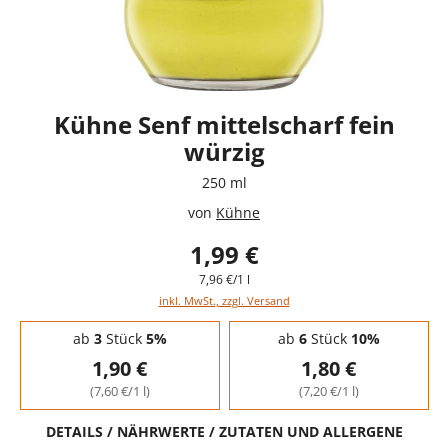
Kühne Senf mittelscharf fein
würzig
250 ml
von
Kühne
1,99 €
7,96 €/1 l
inkl. MwSt., zzgl. Versand
Staffelpreise - Mengenrabatt
ab
3
Stück
5%
ab
6
Stück
10%
1,90 €
1,80 €
(7,60 €/1 l)
(7,20 €/1 l)
DETAILS / NÄHRWERTE / ZUTATEN UND ALLERGENE