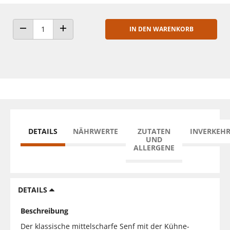
IN DEN WARENKORB
ANZAHL VERRINGERN
ANZAHL ERHÖHEN
DETAILS
NÄHRWERTE
ZUTATEN
INVERKEH
UND
ALLERGENE
DETAILS
Beschreibung
Der klassische mittelscharfe Senf mit der Kühne-