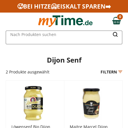
Zum Hauptinhalt springen
🥵BEI HITZE🥶EISKALT SPAREN➡️
Zur Navigation springen
0
Zur Suche springen
0,00 €
MAIN MENU
Nach Produkten suchen
Dijon Senf
2
Produkte ausgewählt
FILTERN
Löwensenf Bio Dijon
Maitre Marcel Dijon