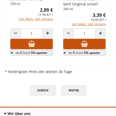
250 ml
Senf Original scharf
2,89 €
200 ml
3,39 €
11,56 €/1 l
inkl. MwSt., zzgl. Versand
16,95 €/1 l
inkl. MwSt., zzgl. Versand
ANZAHL VERRINGERN
ANZAHL ERHÖHEN
ANZAHL VERRINGERN
ANZAHL E
ab
3
Stück
5% sparen
ab
3
Stück
5% sparen
* Niedrigster Preis der letzten 30 Tage
ZURÜCK
WEITER
Wir über uns