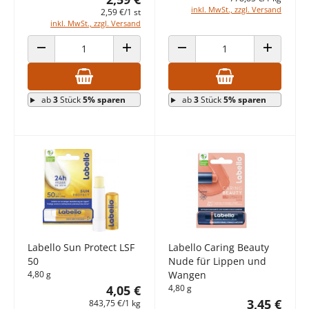
inkl. MwSt., zzgl. Versand
2,59 €/1 st
inkl. MwSt., zzgl. Versand
ANZAHL VERRINGERN
ANZAHL ERHÖHEN
ANZAHL VERRINGERN
ANZAHL E
ab
3
Stück
5% sparen
ab
3
Stück
5% sparen
Labello Sun Protect LSF
Labello Caring Beauty
50
Nude für Lippen und
4,80 g
Wangen
4,05 €
4,80 g
3,45 €
843,75 €/1 kg