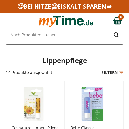
Zum Hauptinhalt springen
🥵BEI HITZE🥶EISKALT SPAREN➡️
Zur Navigation springen
0
Zur Suche springen
0,00 €
MAIN MENU
Nach Produkten suchen
Lippenpflege
14
Produkte ausgewählt
FILTERN
Cosnature Lippen-Pflege
Bebe Classic