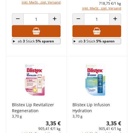
inkl. MwSt., zzgl. Versand
718,75 €/1 kg
inkl. MwSt., zzgl. Versand
ANZAHL VERRINGERN
ANZAHL ERHÖHEN
ANZAHL VERRINGERN
ANZAHL E
ab
3
Stück
5% sparen
ab
3
Stück
5% sparen
Blistex Lip Revitalizer
Blistex Lip Infusion
Regeneration
Hydration
3,70 g
3,70 g
3,35 €
3,35 €
905,41 €/1 kg
905,41 €/1 kg