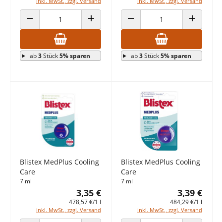
inkl. MwSt., zzgl. Versand
inkl. MwSt., zzgl. Versand
ANZAHL VERRINGERN
ANZAHL ERHÖHEN
ANZAHL VERRINGERN
ANZAHL E
ab
3
Stück
5% sparen
ab
3
Stück
5% sparen
Blistex MedPlus Cooling
Blistex MedPlus Cooling
Care
Care
7 ml
7 ml
3,35 €
3,39 €
478,57 €/1 l
484,29 €/1 l
inkl. MwSt., zzgl. Versand
inkl. MwSt., zzgl. Versand