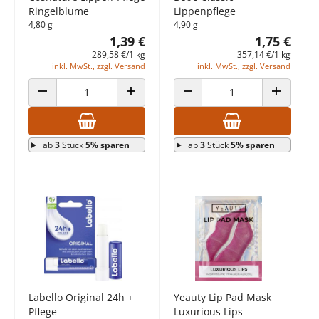
Ringelblume
Lippenpflege
4,80 g
4,90 g
1,39 €
1,75 €
289,58 €/1 kg
357,14 €/1 kg
inkl. MwSt., zzgl. Versand
inkl. MwSt., zzgl. Versand
ANZAHL VERRINGERN
ANZAHL ERHÖHEN
ANZAHL VERRINGERN
ANZAHL E
ab
3
Stück
5% sparen
ab
3
Stück
5% sparen
Labello Original 24h +
Yeauty Lip Pad Mask
Pflege
Luxurious Lips