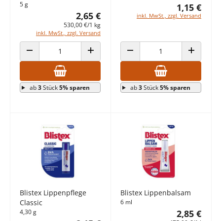
5 g
1,15 €
2,65 €
inkl. MwSt., zzgl. Versand
530,00 €/1 kg
inkl. MwSt., zzgl. Versand
ANZAHL VERRINGERN
ANZAHL ERHÖHEN
ANZAHL VERRINGERN
ANZAHL E
ab
3
Stück
5% sparen
ab
3
Stück
5% sparen
Blistex Lippenpflege
Blistex Lippenbalsam
Classic
6 ml
4,30 g
2,85 €