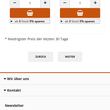
ANZAHL VERRINGERN
ANZAHL ERHÖHEN
ANZAHL VERRINGERN
ANZAHL E
ab
3
Stück
5% sparen
ab
3
Stück
5% sparen
* Niedrigster Preis der letzten 30 Tage
ZURÜCK
WEITER
Wir über uns
Kontakt
Newsletter