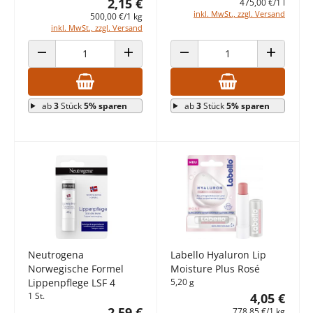
2,15 €
475,00 €/1 l
inkl. MwSt., zzgl. Versand
500,00 €/1 kg
inkl. MwSt., zzgl. Versand
ANZAHL VERRINGERN
ANZAHL ERHÖHEN
ANZAHL VERRINGERN
ANZAHL E
ab
3
Stück
5% sparen
ab
3
Stück
5% sparen
Neutrogena
Labello Hyaluron Lip
Norwegische Formel
Moisture Plus Rosé
Lippenpflege LSF 4
5,20 g
1 St.
4,05 €
2,59 €
778,85 €/1 kg