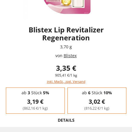
Blistex Lip Revitalizer
Regeneration
3,70 g
von
Blistex
3,35 €
905,41 €/1 kg
inkl. MwSt., zzgl. Versand
Staffelpreise - Mengenrabatt
ab
3
Stück
5%
ab
6
Stück
10%
3,19 €
3,02 €
(862,16 €/1 kg)
(816,22 €/1 kg)
DETAILS