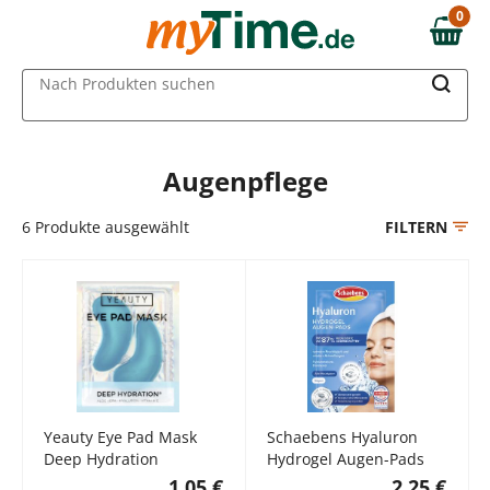
Zum Hauptinhalt springen
0
0,00 €
Zur Navigation springen
MAIN MENU
Nach Produkten suchen
Zur Suche springen
Augenpflege
6
Produkte ausgewählt
FILTERN
Yeauty Eye Pad Mask
Schaebens Hyaluron
Deep Hydration
Hydrogel Augen-Pads
1,05 €
2,25 €