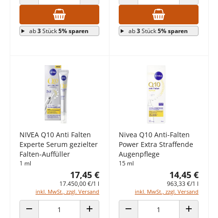
ANZAHL VERRINGERN
ANZAHL ERHÖHEN
ANZAHL VERRINGERN
ANZAHL E
ab
3
Stück
5% sparen
ab
3
Stück
5% sparen
NIVEA Q10 Anti Falten
Nivea Q10 Anti-Falten
Experte Serum gezielter
Power Extra Straffende
Falten-Auffüller
Augenpflege
1 ml
15 ml
17,45 €
14,45 €
17.450,00 €/1 l
963,33 €/1 l
inkl. MwSt., zzgl. Versand
inkl. MwSt., zzgl. Versand