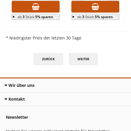
ANZAHL VERRINGERN
ANZAHL ERHÖHEN
ANZAHL VERRINGERN
ANZAHL E
ab
3
Stück
5% sparen
ab
3
Stück
5% sparen
* Niedrigster Preis der letzten 30 Tage
ZURÜCK
WEITER
Wir über uns
Kontakt
Newsletter