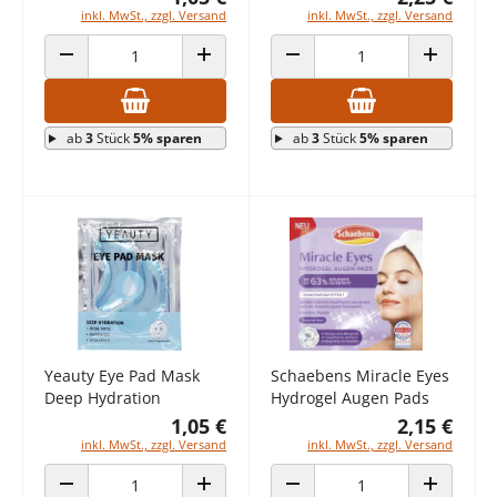
inkl. MwSt., zzgl. Versand
inkl. MwSt., zzgl. Versand
ANZAHL VERRINGERN
ANZAHL ERHÖHEN
ANZAHL VERRINGERN
ANZAHL E
ab
3
Stück
5% sparen
ab
3
Stück
5% sparen
Yeauty Eye Pad Mask
Schaebens Miracle Eyes
Deep Hydration
Hydrogel Augen Pads
1,05 €
2,15 €
inkl. MwSt., zzgl. Versand
inkl. MwSt., zzgl. Versand