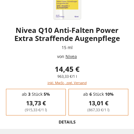
Nivea Q10 Anti-Falten Power
Extra Straffende Augenpflege
15 ml
von
Nivea
14,45 €
963,33 €/1 l
inkl. MwSt., zzgl. Versand
Staffelpreise - Mengenrabatt
ab
3
Stück
5%
ab
6
Stück
10%
13,73 €
13,01 €
(915,33 €/1 l)
(867,33 €/1 l)
DETAILS