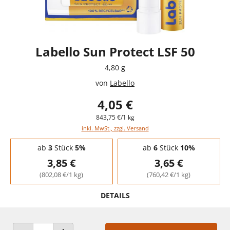
Labello Sun Protect LSF 50
4,80 g
von
Labello
4,05 €
843,75 €/1 kg
inkl. MwSt., zzgl. Versand
Staffelpreise - Mengenrabatt
ab
3
Stück
5%
ab
6
Stück
10%
3,85 €
3,65 €
(802,08 €/1 kg)
(760,42 €/1 kg)
DETAILS