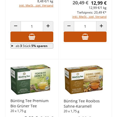
8,48 €/1 kg
20,49 €
12,99 €
inkl. MwSt., zzgl. Versand
12,99 €/1 kg
Tiefstpreis: 20,49 €*
inkl. MwSt., zzgl. Versand
ANZAHL VERRINGERN
ANZAHL ERHÖHEN
ANZAHL VERRINGERN
ANZAHL E
ab
3
Stück
5% sparen
Bünting Tee Premium
Bünting Tee Rooibos
Bio Grüner Tee
Sahne-Karamell
20 x 1,75 g
20 x 1,75 g