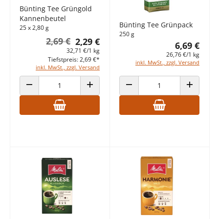
Bünting Tee Grüngold
Kannenbeutel
Bünting Tee Grünpack
25 x 2,80 g
250 g
2,69 €
2,29 €
6,69 €
32,71 €/1 kg
26,76 €/1 kg
Tiefstpreis: 2,69 €*
inkl. MwSt., zzgl. Versand
inkl. MwSt., zzgl. Versand
ANZAHL VERRINGERN
ANZAHL ERHÖHEN
ANZAHL VERRINGERN
ANZAHL E