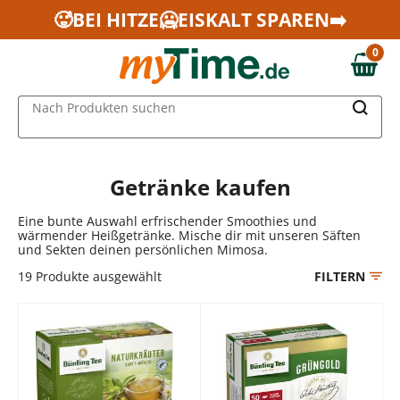
Zum Hauptinhalt springen
🥵BEI HITZE🥶EISKALT SPAREN➡️
Zur Navigation springen
0
Zur Suche springen
0,00 €
MAIN MENU
Nach Produkten suchen
Getränke kaufen
Eine bunte Auswahl erfrischender Smoothies und
wärmender Heißgetränke. Mische dir mit unseren Säften
und Sekten deinen persönlichen Mimosa.
19
Produkte ausgewählt
FILTERN