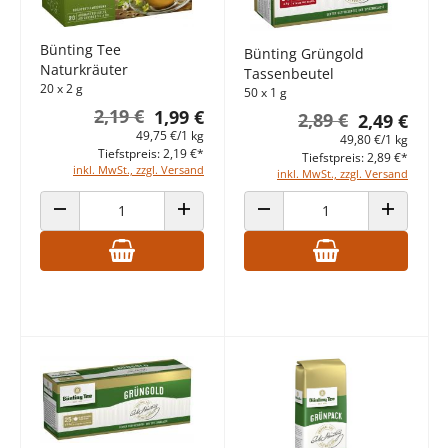
Bünting Tee
Bünting Grüngold
Naturkräuter
Tassenbeutel
20 x 2 g
50 x 1 g
2,19 €
1,99 €
2,89 €
2,49 €
49,75 €/1 kg
49,80 €/1 kg
Tiefstpreis: 2,19 €*
Tiefstpreis: 2,89 €*
inkl. MwSt., zzgl. Versand
inkl. MwSt., zzgl. Versand
ANZAHL VERRINGERN
ANZAHL ERHÖHEN
ANZAHL VERRINGERN
ANZAHL E