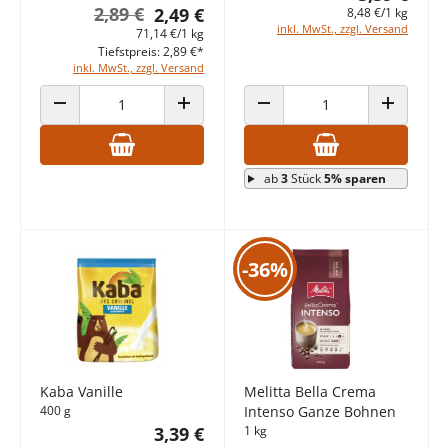
2,89 €
2,49 €
8,48 €/1 kg
inkl. MwSt., zzgl. Versand
71,14 €/1 kg
Tiefstpreis: 2,89 €*
inkl. MwSt., zzgl. Versand
ANZAHL VERRINGERN
ANZAHL ERHÖHEN
ANZAHL VERRINGERN
ANZAHL E
ab
3
Stück
5% sparen
-36%
Kaba Vanille
Melitta Bella Crema
400 g
Intenso Ganze Bohnen
3,39 €
1 kg