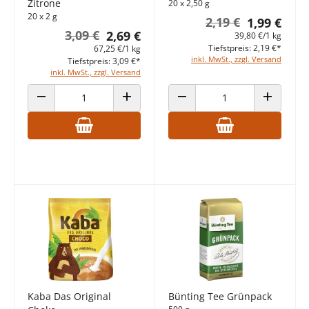
Zitrone
20 x 2,50 g
20 x 2 g
2,19 €
1,99 €
3,09 €
2,69 €
39,80 €/1 kg
Tiefstpreis: 2,19 €*
67,25 €/1 kg
inkl. MwSt., zzgl. Versand
Tiefstpreis: 3,09 €*
inkl. MwSt., zzgl. Versand
ANZAHL VERRINGERN
ANZAHL ERHÖHEN
ANZAHL VERRINGERN
ANZAHL E
Kaba Das Original
Bünting Tee Grünpack