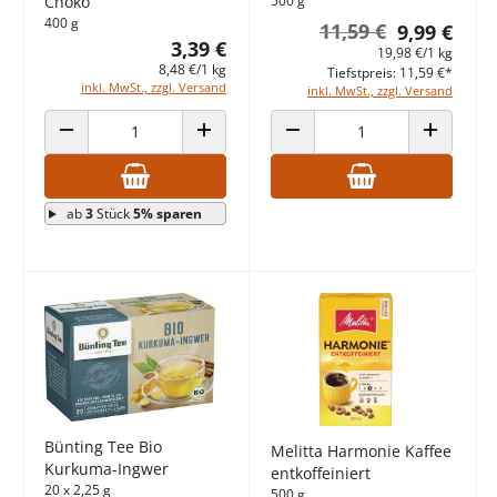
Choko
500 g
400 g
11,59 €
9,99 €
3,39 €
19,98 €/1 kg
8,48 €/1 kg
Tiefstpreis: 11,59 €*
inkl. MwSt., zzgl. Versand
inkl. MwSt., zzgl. Versand
ANZAHL VERRINGERN
ANZAHL ERHÖHEN
ANZAHL VERRINGERN
ANZAHL E
ab
3
Stück
5% sparen
Bünting Tee Bio
Melitta Harmonie Kaffee
Kurkuma-Ingwer
entkoffeiniert
20 x 2,25 g
500 g