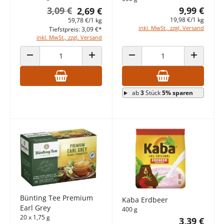
9,99 €
3,09 €
2,69 €
19,98 €/1 kg
59,78 €/1 kg
inkl. MwSt., zzgl. Versand
Tiefstpreis: 3,09 €*
inkl. MwSt., zzgl. Versand
ANZAHL VERRINGERN
ANZAHL ERHÖHEN
ANZAHL VERRINGERN
ANZAHL E
ab
3
Stück
5% sparen
Bünting Tee Premium
Kaba Erdbeer
Earl Grey
400 g
20 x 1,75 g
3,39 €