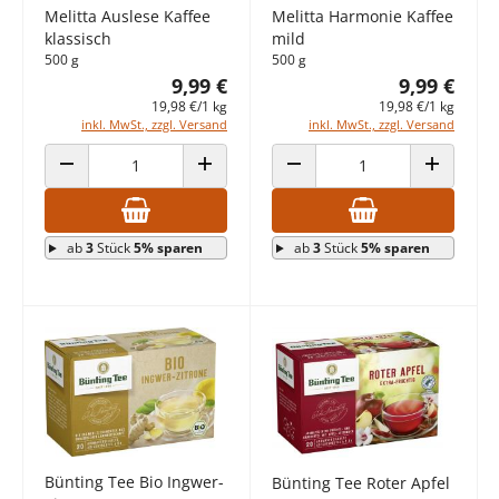
Melitta Auslese Kaffee
Melitta Harmonie Kaffee
klassisch
mild
500 g
500 g
9,99 €
9,99 €
19,98 €/1 kg
19,98 €/1 kg
inkl. MwSt., zzgl. Versand
inkl. MwSt., zzgl. Versand
ANZAHL VERRINGERN
ANZAHL ERHÖHEN
ANZAHL VERRINGERN
ANZAHL E
ab
3
Stück
5% sparen
ab
3
Stück
5% sparen
Bünting Tee Bio Ingwer-
Bünting Tee Roter Apfel