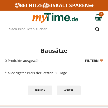
Zum Hauptinhalt springen
🥵BEI HITZE🥶EISKALT SPAREN➡️
Zur Navigation springen
0
Zur Suche springen
0,00 €
MAIN MENU
Nach Produkten suchen
Bausätze
0
Produkte ausgewählt
FILTERN
* Niedrigster Preis der letzten 30 Tage
ZURÜCK
WEITER