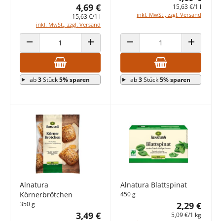
4,69 €
15,63 €/1 l
inkl. MwSt., zzgl. Versand
15,63 €/1 l
inkl. MwSt., zzgl. Versand
ANZAHL VERRINGERN
ANZAHL ERHÖHEN
ANZAHL VERRINGERN
ANZAHL E
ab
3
Stück
5% sparen
ab
3
Stück
5% sparen
Alnatura
Alnatura Blattspinat
Körnerbrötchen
450 g
350 g
2,29 €
3,49 €
5,09 €/1 kg