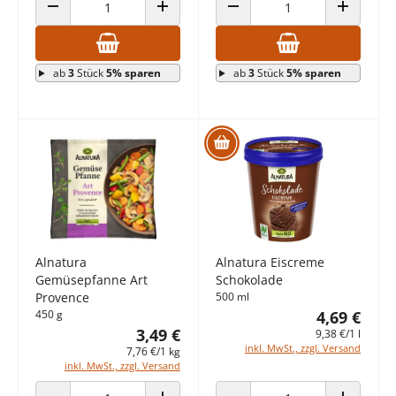
ANZAHL VERRINGERN
ANZAHL ERHÖHEN
ANZAHL VERRINGERN
ANZAHL E
ab
3
Stück
5% sparen
ab
3
Stück
5% sparen
Alnatura
Alnatura Eiscreme
Gemüsepfanne Art
Schokolade
Provence
500 ml
450 g
4,69 €
3,49 €
9,38 €/1 l
inkl. MwSt., zzgl. Versand
7,76 €/1 kg
inkl. MwSt., zzgl. Versand