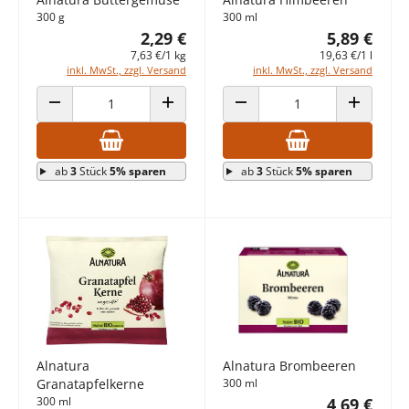
300 g
300 ml
2,29 €
5,89 €
7,63 €/1 kg
19,63 €/1 l
inkl. MwSt., zzgl. Versand
inkl. MwSt., zzgl. Versand
ANZAHL VERRINGERN
ANZAHL ERHÖHEN
ANZAHL VERRINGERN
ANZAHL E
ab
3
Stück
5% sparen
ab
3
Stück
5% sparen
Alnatura
Alnatura Brombeeren
Granatapfelkerne
300 ml
300 ml
4,69 €