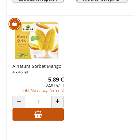
Alnatura Sorbet Mango
4 x 46 ml
5,89 €
32,01 €/1 l
inkl. MwSt., zzgl. Versand
ANZAHL VERRINGERN
ANZAHL ERHÖHEN