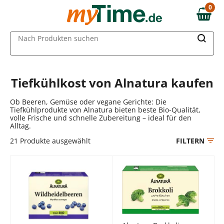
Zum Hauptinhalt springen
0
0,00 €
Zur Navigation springen
MAIN MENU
Nach Produkten suchen
Zur Suche springen
Tiefkühlkost von Alnatura kaufen
Ob Beeren, Gemüse oder vegane Gerichte: Die
Tiefkühlprodukte von Alnatura bieten beste Bio-Qualität,
volle Frische und schnelle Zubereitung – ideal für den
Alltag.
21
Produkte ausgewählt
FILTERN