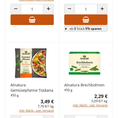
ANZAHL VERRINGERN
ANZAHL ERHÖHEN
ANZAHL VERRINGERN
ANZAHL E
ab
3
Stück
5% sparen
Alnatura
Alnatura Brechbohnen
Gemüsepfanne Toskana
450 g
450 g
2,29 €
3,49 €
5,09 €/1 kg
inkl. MwSt., zzgl. Versand
7,76 €/1 kg
inkl. MwSt., zzgl. Versand