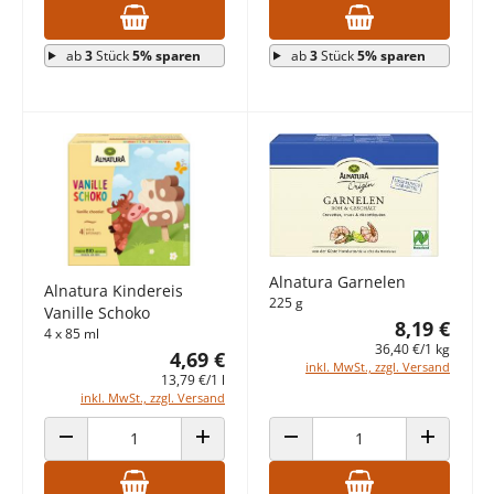
ab
3
Stück
5% sparen
ab
3
Stück
5% sparen
Alnatura Garnelen
Alnatura Kindereis
225 g
Vanille Schoko
8,19 €
4 x 85 ml
36,40 €/1 kg
4,69 €
inkl. MwSt., zzgl. Versand
13,79 €/1 l
inkl. MwSt., zzgl. Versand
ANZAHL VERRINGERN
ANZAHL ERHÖHEN
ANZAHL VERRINGERN
ANZAHL E