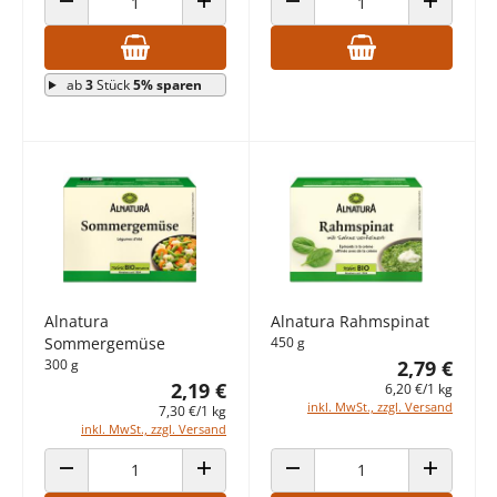
ANZAHL VERRINGERN
ANZAHL ERHÖHEN
ANZAHL VERRINGERN
ANZAHL E
ab
3
Stück
5% sparen
Alnatura
Alnatura Rahmspinat
Sommergemüse
450 g
300 g
2,79 €
2,19 €
6,20 €/1 kg
inkl. MwSt., zzgl. Versand
7,30 €/1 kg
inkl. MwSt., zzgl. Versand
ANZAHL VERRINGERN
ANZAHL ERHÖHEN
ANZAHL VERRINGERN
ANZAHL E