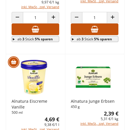
inkl. MwSt., zzgl. Versand
9,97 €/1 kg
inkl. MwSt., zzgl. Versand
ANZAHL VERRINGERN
ANZAHL ERHÖHEN
ANZAHL VERRINGERN
ANZAHL E
ab
3
Stück
5% sparen
ab
3
Stück
5% sparen
Alnatura Eiscreme
Alnatura Junge Erbsen
Vanille
450 g
500 ml
2,39 €
4,69 €
5,31 €/1 kg
inkl. MwSt., zzgl. Versand
9,38 €/1 l
inkl. MwSt., zzgl. Versand