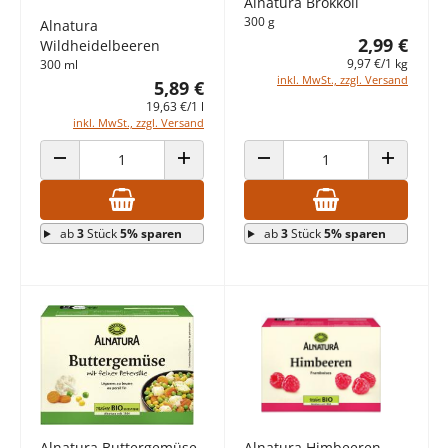
Alnatura Brokkoli
300 g
Alnatura
2,99 €
Wildheidelbeeren
9,97 €/1 kg
300 ml
inkl. MwSt., zzgl. Versand
5,89 €
19,63 €/1 l
inkl. MwSt., zzgl. Versand
ANZAHL VERRINGERN
ANZAHL ERHÖHEN
ANZAHL VERRINGERN
ANZAHL E
ab
3
Stück
5% sparen
ab
3
Stück
5% sparen
Alnatura Buttergemüse
Alnatura Himbeeren