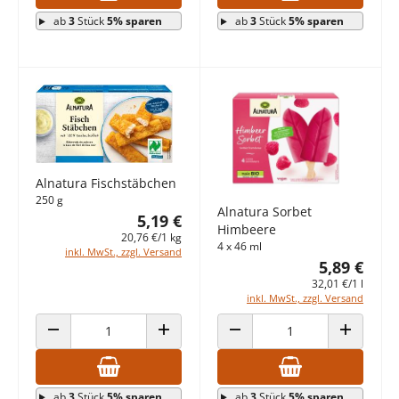
ab
3
Stück
5% sparen
ab
3
Stück
5% sparen
Alnatura Fischstäbchen
250 g
Alnatura Sorbet
5,19 €
Himbeere
20,76 €/1 kg
4 x 46 ml
inkl. MwSt., zzgl. Versand
5,89 €
32,01 €/1 l
inkl. MwSt., zzgl. Versand
ANZAHL VERRINGERN
ANZAHL ERHÖHEN
ANZAHL VERRINGERN
ANZAHL E
ab
3
Stück
5% sparen
ab
3
Stück
5% sparen