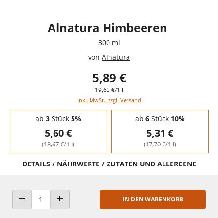
Alnatura Himbeeren
300 ml
von
Alnatura
5,89 €
19,63 €/1 l
inkl. MwSt., zzgl. Versand
Staffelpreise - Mengenrabatt
ab
3
Stück
5%
ab
6
Stück
10%
5,60 €
5,31 €
(18,67 €/1 l)
(17,70 €/1 l)
DETAILS / NÄHRWERTE / ZUTATEN UND ALLERGENE
IN DEN WARENKORB
ANZAHL VERRINGERN
ANZAHL ERHÖHEN