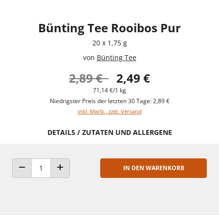
Bünting Tee Rooibos Pur
20 x 1,75 g
von
Bünting Tee
2,89 €
2,49 €
71,14 €/1 kg
Niedrigster Preis der letzten 30 Tage: 2,89 €
inkl. MwSt., zzgl. Versand
DETAILS / ZUTATEN UND ALLERGENE
IN DEN WARENKORB
ANZAHL VERRINGERN
ANZAHL ERHÖHEN