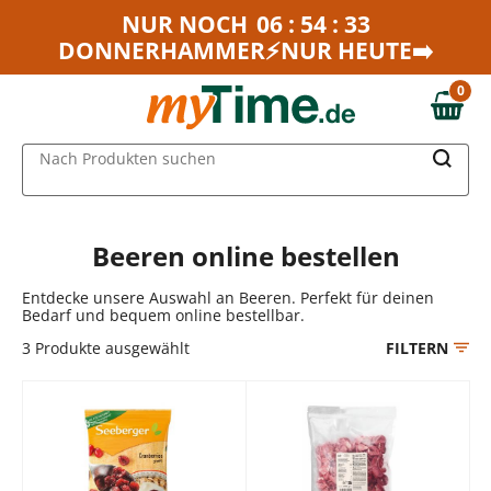
Zum Hauptinhalt springen
NUR NOCH
06 : 54 : 33
DONNERHAMMER⚡NUR HEUTE➡️
Zur Navigation springen
Zur Suche springen
0
0,00 €
MAIN MENU
Nach Produkten suchen
Beeren online bestellen
Entdecke unsere Auswahl an Beeren. Perfekt für deinen
Bedarf und bequem online bestellbar.
3
Produkte ausgewählt
FILTERN