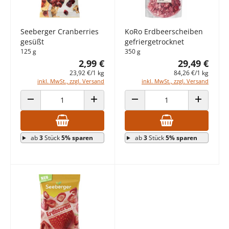
Seeberger Cranberries
KoRo Erdbeerscheiben
gesüßt
gefriergetrocknet
125 g
350 g
2,99 €
29,49 €
23,92 €/1 kg
84,26 €/1 kg
inkl. MwSt., zzgl. Versand
inkl. MwSt., zzgl. Versand
ANZAHL VERRINGERN
ANZAHL ERHÖHEN
ANZAHL VERRINGERN
ANZAHL E
ab
3
Stück
5% sparen
ab
3
Stück
5% sparen