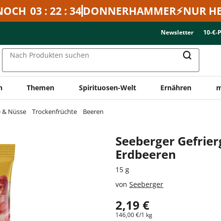
NOCH
03 : 22 : 34
DONNERHAMMER⚡NUR HE
Newsletter
10-€-
Nach Produkten suchen
n
Themen
Spirituosen-Welt
Ernähren
m
e & Nüsse
Trockenfrüchte
Beeren
Seeberger Gefrie
Erdbeeren
15 g
von
Seeberger
2,19 €
146,00 €/1 kg