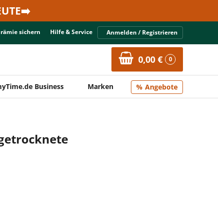
UTE➡️
Prämie sichern
Hilfe & Service
Anmelden / Registrieren
0,00 €
0
yTime.de Business
Marken
Angebote
rgetrocknete