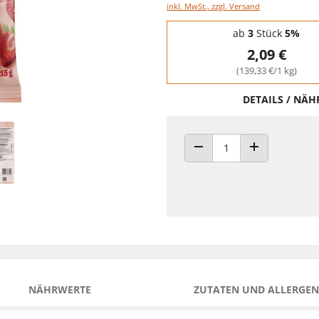
inkl. MwSt., zzgl. Versand
Staffelpreise - Mengenrabatt
ab
3
Stück
5%
2,09 €
(139,33 €/1 kg)
DETAILS / NÄ
ANZAHL VERRINGERN
ANZAHL ERHÖH
NÄHRWERTE
ZUTATEN UND ALLERGEN