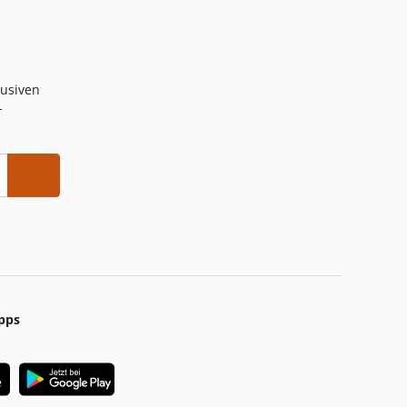
lusiven
-
pps