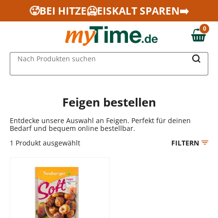
Zum Hauptinhalt springen
🥵BEI HITZE🥶EISKALT SPAREN➡️
Zur Navigation springen
0
Zur Suche springen
0,00 €
MAIN MENU
Nach Produkten suchen
Feigen bestellen
Entdecke unsere Auswahl an Feigen. Perfekt für deinen
Bedarf und bequem online bestellbar.
1
Produkt ausgewählt
FILTERN