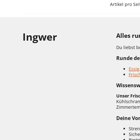
Artikel pro Sei
Ingwer
Alles r
Du liebst b
Runde dei
Essig
Frisc
Wissensw
Unser Fris
Kühlschrank
Zimmertem
Deine Vor
Stren
Siche
Beste