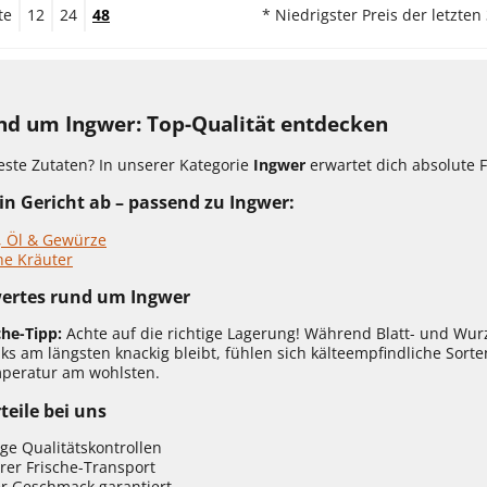
te
12
24
48
* Niedrigster Preis der letzten
und um Ingwer: Top-Qualität entdecken
este Zutaten? In unserer Kategorie
Ingwer
erwartet dich absolute F
n Gericht ab – passend zu Ingwer:
, Öl & Gewürze
he Kräuter
ertes rund um Ingwer
che-Tipp:
Achte auf die richtige Lagerung! Während Blatt- und W
s am längsten knackig bleibt, fühlen sich kälteempfindliche Sorten
peratur am wohlsten.
teile bei uns
ge Qualitätskontrollen
rer Frische-Transport
r Geschmack garantiert