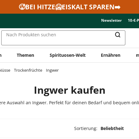
🥵BEI HITZE🥶EISKALT SPAREN➡️
Newsletter
10-€-
Nach Produkten suchen
n
Themen
Spirituosen-Welt
Ernähren
m
 Nüsse
Trockenfrüchte
Ingwer
Ingwer kaufen
re Auswahl an Ingwer. Perfekt für deinen Bedarf und bequem onli
Sortierung:
Beliebtheit
ukte ausgewählt