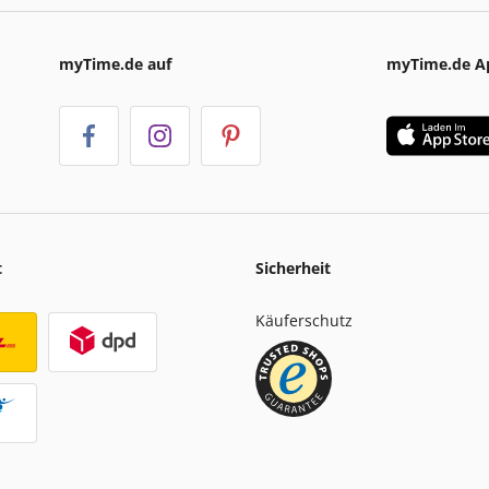
myTime.de auf
myTime.de A
t
Sicherheit
Käuferschutz