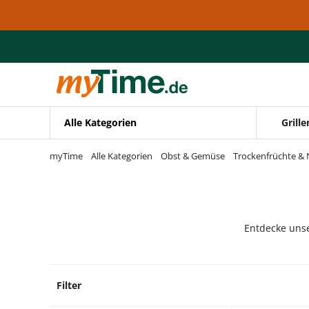
Zum Hauptinhalt springen
Zur Navigation springen
Zur Suche springen
Alle Kategorien
Grille
myTime
Alle Kategorien
Obst & Gemüse
Trockenfrüchte &
Entdecke unse
Filter
1 Prod