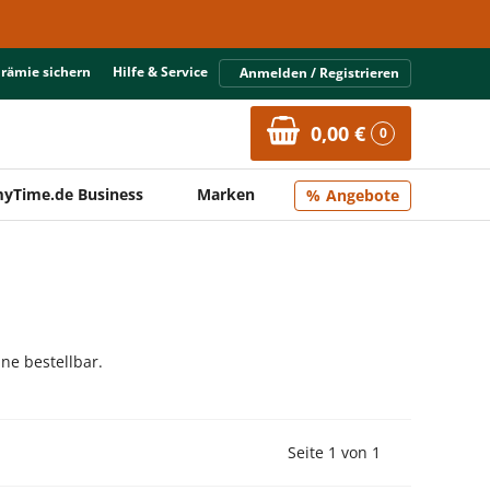
Prämie sichern
Hilfe & Service
Anmelden / Registrieren
0,00 €
0
yTime.de Business
Marken
Angebote
ne bestellbar.
Vorherige Seite
Nächste Seit
Seite 1 von 1