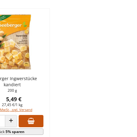
rger Ingwerstücke
kandiert
200 g
5,49 €
27,45 €/1 kg
 MwSt., zzgl. Versand
 VERRINGERN
ANZAHL ERHÖHEN
ück
5% sparen