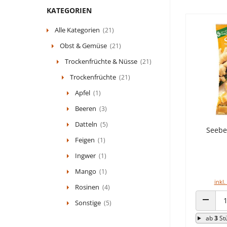
KATEGORIEN
Alle Kategorien
(21)
Obst & Gemüse
(21)
Trockenfrüchte & Nüsse
(21)
Trockenfrüchte
(21)
Apfel
(1)
Beeren
(3)
Datteln
(5)
Seebe
Feigen
(1)
Ingwer
(1)
Mango
(1)
inkl.
Rosinen
(4)
Sonstige
(5)
ANZAHL
ab
3
St