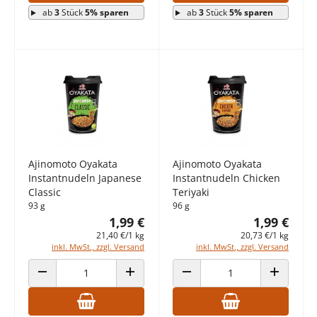
ab
3
Stück
5% sparen
ab
3
Stück
5% sparen
Ajinomoto Oyakata
Ajinomoto Oyakata
Instantnudeln Japanese
Instantnudeln Chicken
Classic
Teriyaki
93 g
96 g
1,99 €
1,99 €
21,40 €/1 kg
20,73 €/1 kg
inkl. MwSt., zzgl. Versand
inkl. MwSt., zzgl. Versand
ANZAHL VERRINGERN
ANZAHL ERHÖHEN
ANZAHL VERRINGERN
ANZAHL E