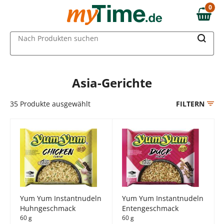
Zum Hauptinhalt springen
0
0,00 €
Zur Navigation springen
MAIN MENU
Nach Produkten suchen
Zur Suche springen
Asia-Gerichte
35
Produkte ausgewählt
FILTERN
Yum Yum Instantnudeln
Yum Yum Instantnudeln
Huhngeschmack
Entengeschmack
60 g
60 g