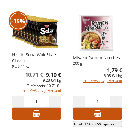
-15%
Nissin Soba Wok Style
Miyako Ramen Noodles
Classic
200 g
9 x 0,11 kg
1,79 €
10,71 €
9,10 €
8,95 €/1 kg
9,28 €/1 kg
inkl. MwSt., zzgl. Versand
Tiefstpreis: 10,71 €*
inkl. MwSt., zzgl. Versand
ANZAHL VERRINGERN
ANZAHL ERHÖHEN
ANZAHL VERRINGERN
ANZAHL E
ab
3
Stück
5% sparen