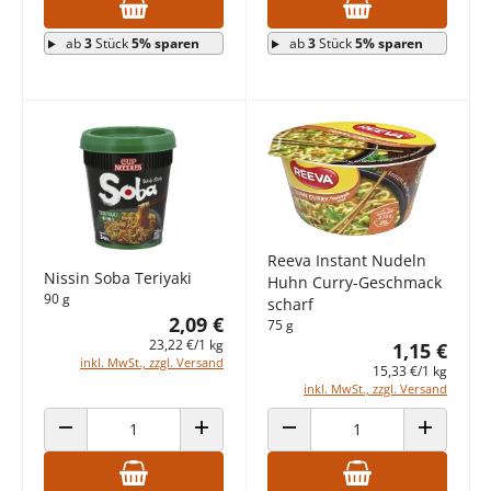
ab
3
Stück
5% sparen
ab
3
Stück
5% sparen
Reeva Instant Nudeln
Nissin Soba Teriyaki
Huhn Curry-Geschmack
90 g
scharf
2,09 €
75 g
23,22 €/1 kg
1,15 €
inkl. MwSt., zzgl. Versand
15,33 €/1 kg
inkl. MwSt., zzgl. Versand
ANZAHL VERRINGERN
ANZAHL ERHÖHEN
ANZAHL VERRINGERN
ANZAHL E