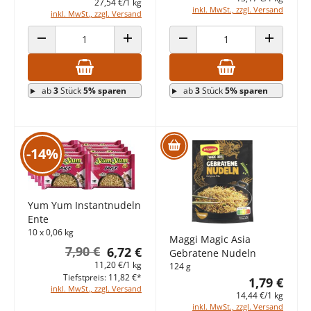
27,54 €/1 kg
inkl. MwSt., zzgl. Versand
inkl. MwSt., zzgl. Versand
ANZAHL VERRINGERN
ANZAHL ERHÖHEN
ANZAHL VERRINGERN
ANZAHL E
ab
3
Stück
5% sparen
ab
3
Stück
5% sparen
-14%
Yum Yum Instantnudeln
Ente
10 x 0,06 kg
Maggi Magic Asia
7,90 €
6,72 €
Gebratene Nudeln
11,20 €/1 kg
124 g
Tiefstpreis: 11,82 €*
1,79 €
inkl. MwSt., zzgl. Versand
14,44 €/1 kg
inkl. MwSt., zzgl. Versand