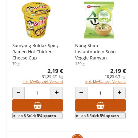
Samyang Buldak Spicy
Nong Shim
Ramen Hot Chicken
Instantnudeln Soon
Cheese Cup
Veggie Ramyun
70 g
120 g
2,19 €
2,19 €
31,29 €/1 kg
18,25 €/1 kg
inkl. MwSt., zzgl. Versand
inkl. MwSt., zzgl. Versand
ANZAHL VERRINGERN
ANZAHL ERHÖHEN
ANZAHL VERRINGERN
ANZAHL E
ab
3
Stück
5% sparen
ab
3
Stück
5% sparen