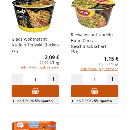
Reeva Instant Nudeln
Glads Wok Instant
Huhn Curry -
Nudeln Teriyaki Chicken
Geschmack scharf
95 g
75 g
2,09 €
1,15 €
22,00 €/1 kg
15,33 €/1 kg
inkl. MwSt., zzgl. Versand
inkl. MwSt., zzgl. Versand
ANZAHL VERRINGERN
ANZAHL ERHÖHEN
ANZAHL VERRINGERN
ANZAHL E
ab
3
Stück
5% sparen
ab
3
Stück
5% sparen