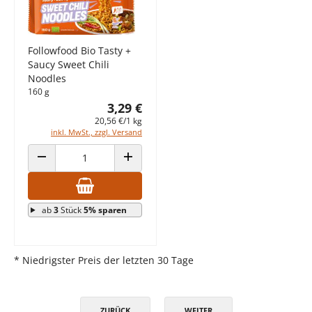
Followfood Bio Tasty +
Saucy Sweet Chili
Noodles
160 g
3,29 €
20,56 €/1 kg
inkl. MwSt., zzgl. Versand
ANZAHL VERRINGERN
ANZAHL ERHÖHEN
ab
3
Stück
5% sparen
* Niedrigster Preis der letzten 30 Tage
ZURÜCK
WEITER