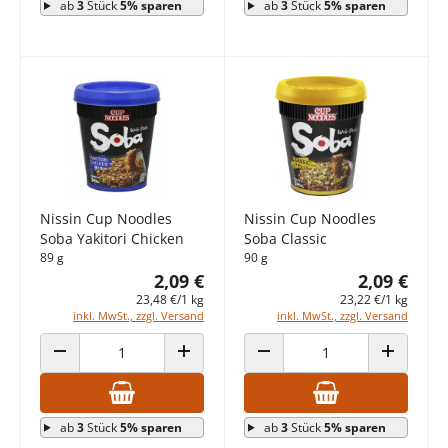
ab
3
Stück
5% sparen
ab
3
Stück
5% sparen
Nissin Cup Noodles
Nissin Cup Noodles
Soba Yakitori Chicken
Soba Classic
89 g
90 g
2,09 €
2,09 €
23,48 €/1 kg
23,22 €/1 kg
inkl. MwSt., zzgl. Versand
inkl. MwSt., zzgl. Versand
ANZAHL VERRINGERN
ANZAHL ERHÖHEN
ANZAHL VERRINGERN
ANZAHL E
ab
3
Stück
5% sparen
ab
3
Stück
5% sparen