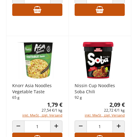
ANZAHL VERRINGERN
ANZAHL ERHÖHEN
ANZAHL VERRINGERN
ANZAHL E
Knorr Asia Noodles
Nissin Cup Noodles
Vegetable Taste
Soba Chili
65 g
92 g
1,79 €
2,09 €
27,54 €/1 kg
22,72 €/1 kg
inkl. MwSt., zzgl. Versand
inkl. MwSt., zzgl. Versand
ANZAHL VERRINGERN
ANZAHL ERHÖHEN
ANZAHL VERRINGERN
ANZAHL E