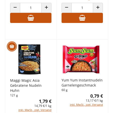
ANZAHL VERRINGERN
ANZAHL ERHÖHEN
ANZAHL VERRINGERN
ANZAHL E
Yum Yum Instantnudeln
Maggi Magic Asia
Garnelengeschmack
Gebratene Nudeln
60 g
Huhn
0,79 €
121 g
1,79 €
13,17 €/1 kg
inkl. MwSt., zzgl. Versand
14,79 €/1 kg
inkl. MwSt., zzgl. Versand