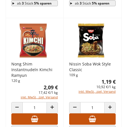
ab
3
Stück
5% sparen
ab
3
Stück
5% sparen
Nong Shim
Nissin Soba Wok Style
Instantnudeln Kimchi
Classic
Ramyun
109 g
120 g
1,19 €
2,09 €
10,92 €/1 kg
inkl. MwSt., zzgl. Versand
17,42 €/1 kg
inkl. MwSt., zzgl. Versand
ANZAHL VERRINGERN
ANZAHL ERHÖHEN
ANZAHL VERRINGERN
ANZAHL E