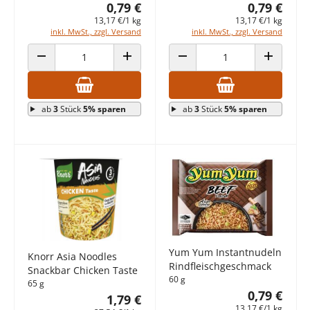
0,79 €
0,79 €
13,17 €/1 kg
13,17 €/1 kg
inkl. MwSt., zzgl. Versand
inkl. MwSt., zzgl. Versand
ANZAHL VERRINGERN
ANZAHL ERHÖHEN
ANZAHL VERRINGERN
ANZAHL E
ab
3
Stück
5% sparen
ab
3
Stück
5% sparen
Yum Yum Instantnudeln
Knorr Asia Noodles
Rindfleischgeschmack
Snackbar Chicken Taste
60 g
65 g
0,79 €
1,79 €
13,17 €/1 kg