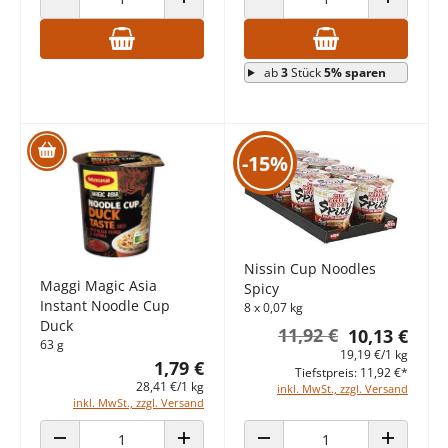
ANZAHL VERRINGERN
ANZAHL ERHÖHEN
ANZAHL VERRINGERN
ANZAHL E
ab
3
Stück
5% sparen
-15%
Nissin Cup Noodles
Maggi Magic Asia
Spicy
Instant Noodle Cup
8 x 0,07 kg
Duck
11,92 €
10,13 €
63 g
19,19 €/1 kg
1,79 €
Tiefstpreis: 11,92 €*
28,41 €/1 kg
inkl. MwSt., zzgl. Versand
inkl. MwSt., zzgl. Versand