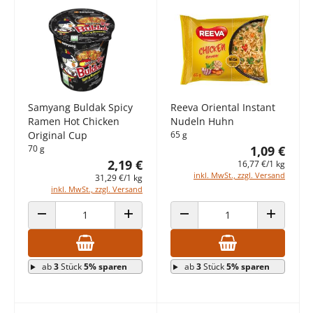
Samyang Buldak Spicy
Reeva Oriental Instant
Ramen Hot Chicken
Nudeln Huhn
Original Cup
65 g
70 g
1,09 €
2,19 €
16,77 €/1 kg
inkl. MwSt., zzgl. Versand
31,29 €/1 kg
inkl. MwSt., zzgl. Versand
ANZAHL VERRINGERN
ANZAHL ERHÖHEN
ANZAHL VERRINGERN
ANZAHL E
ab
3
Stück
5% sparen
ab
3
Stück
5% sparen