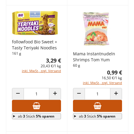
followfood Bio Sweet +
Tasty Teriyaki Noodles
161 g
Mama Instantnudeln
3,29 €
Shrimps Tom Yum
60 g
20,43 €/1 kg
inkl. MwSt., zzgl. Versand
0,99 €
16,50 €/1 kg
inkl. MwSt., zzgl. Versand
ANZAHL VERRINGERN
ANZAHL ERHÖHEN
ANZAHL VERRINGERN
ANZAHL E
ab
3
Stück
5% sparen
ab
3
Stück
5% sparen