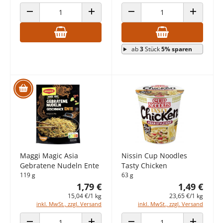
ANZAHL VERRINGERN
ANZAHL ERHÖHEN
ANZAHL VERRINGERN
ANZAHL E
ab
3
Stück
5% sparen
Maggi Magic Asia
Nissin Cup Noodles
Gebratene Nudeln Ente
Tasty Chicken
119 g
63 g
1,79 €
1,49 €
15,04 €/1 kg
23,65 €/1 kg
inkl. MwSt., zzgl. Versand
inkl. MwSt., zzgl. Versand