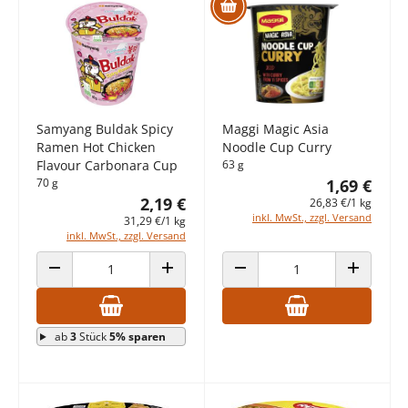
Samyang Buldak Spicy
Maggi Magic Asia
Ramen Hot Chicken
Noodle Cup Curry
Flavour Carbonara Cup
63 g
70 g
1,69 €
2,19 €
26,83 €/1 kg
inkl. MwSt., zzgl. Versand
31,29 €/1 kg
inkl. MwSt., zzgl. Versand
ANZAHL VERRINGERN
ANZAHL ERHÖHEN
ANZAHL VERRINGERN
ANZAHL E
ab
3
Stück
5% sparen