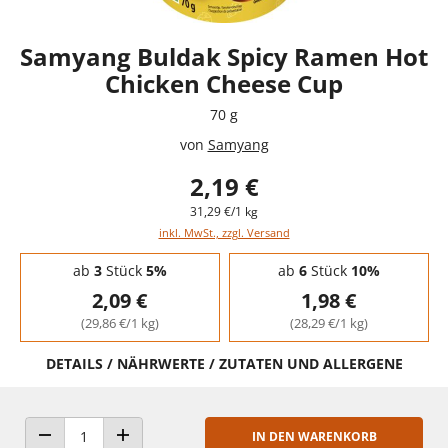
Samyang Buldak Spicy Ramen Hot
Chicken Cheese Cup
70 g
von
Samyang
2,19 €
31,29 €/1 kg
inkl. MwSt., zzgl. Versand
Staffelpreise - Mengenrabatt
ab
3
Stück
5%
ab
6
Stück
10%
2,09 €
1,98 €
(29,86 €/1 kg)
(28,29 €/1 kg)
DETAILS / NÄHRWERTE / ZUTATEN UND ALLERGENE
IN DEN WARENKORB