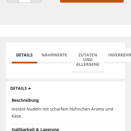
ANZAHL VERRINGERN
ANZAHL ERHÖHEN
DETAILS
NÄHRWERTE
ZUTATEN
INVERKEH
UND
ALLERGENE
DETAILS
Beschreibung
Instant Nudeln mit scharfem Hühnchen Aroma und
Käse.
Haltbarkeit & Lagerung