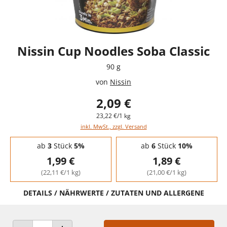
Nissin Cup Noodles Soba Classic
90 g
von
Nissin
2,09 €
23,22 €/1 kg
inkl. MwSt., zzgl. Versand
Staffelpreise - Mengenrabatt
ab
3
Stück
5%
ab
6
Stück
10%
1,99 €
1,89 €
(22,11 €/1 kg)
(21,00 €/1 kg)
DETAILS / NÄHRWERTE / ZUTATEN UND ALLERGENE