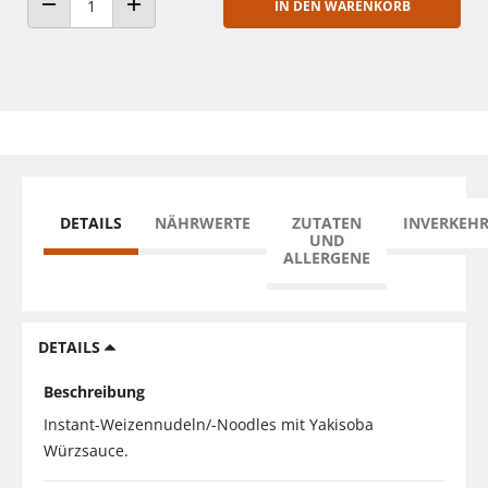
IN DEN WARENKORB
ANZAHL VERRINGERN
ANZAHL ERHÖHEN
DETAILS
NÄHRWERTE
ZUTATEN
INVERKEH
UND
ALLERGENE
DETAILS
Beschreibung
Instant-Weizennudeln/-Noodles mit Yakisoba
Würzsauce.