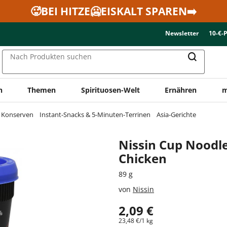
🥵BEI HITZE🥶EISKALT SPAREN➡️
Newsletter
10-€-
Nach Produkten suchen
n
Themen
Spirituosen-Welt
Ernähren
m
& Konserven
Instant-Snacks & 5-Minuten-Terrinen
Asia-Gerichte
Nissin Cup Noodle
Chicken
89 g
von
Nissin
2,09 €
23,48 €/1 kg