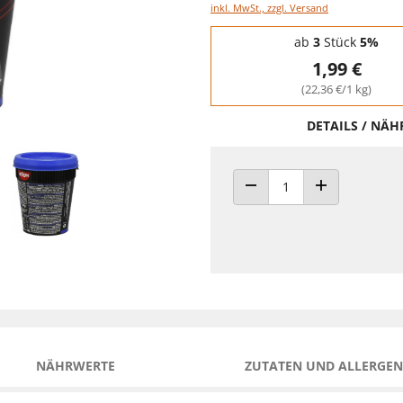
inkl. MwSt., zzgl. Versand
Staffelpreise - Mengenrabatt
ab
3
Stück
5%
1,99 €
(22,36 €/1 kg)
DETAILS / NÄ
ANZAHL VERRINGERN
ANZAHL ERHÖH
NÄHRWERTE
ZUTATEN UND ALLERGEN