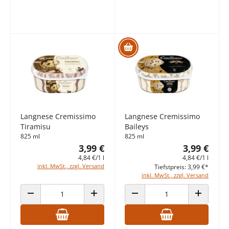
Langnese Cremissimo
Langnese Cremissimo
Tiramisu
Baileys
825 ml
825 ml
3,99 €
3,99 €
4,84 €/1 l
4,84 €/1 l
inkl. MwSt., zzgl. Versand
Tiefstpreis: 3,99 €*
inkl. MwSt., zzgl. Versand
ANZAHL VERRINGERN
ANZAHL ERHÖHEN
ANZAHL VERRINGERN
ANZAHL E