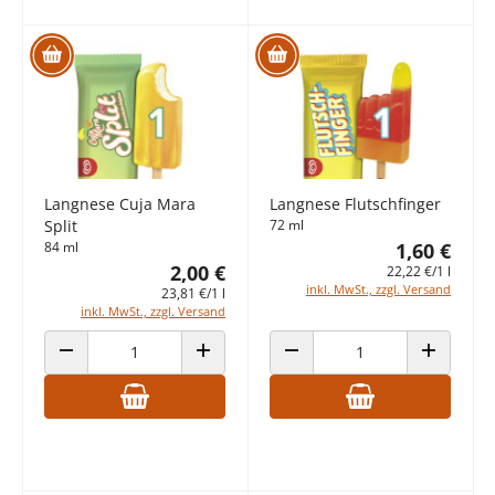
Langnese Cuja Mara
Langnese Flutschfinger
Split
72 ml
84 ml
1,60 €
2,00 €
22,22 €/1 l
inkl. MwSt., zzgl. Versand
23,81 €/1 l
inkl. MwSt., zzgl. Versand
ANZAHL VERRINGERN
ANZAHL ERHÖHEN
ANZAHL VERRINGERN
ANZAHL E