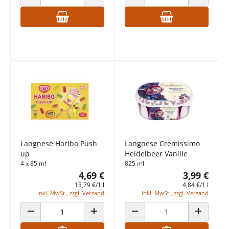
ANZAHL VERRINGERN
ANZAHL ERHÖHEN
ANZAHL VERRINGERN
ANZAHL E
Langnese Haribo Push
Langnese Cremissimo
up
Heidelbeer Vanille
4 x 85 ml
825 ml
4,69 €
3,99 €
13,79 €/1 l
4,84 €/1 l
inkl. MwSt., zzgl. Versand
inkl. MwSt., zzgl. Versand
ANZAHL VERRINGERN
ANZAHL ERHÖHEN
ANZAHL VERRINGERN
ANZAHL E