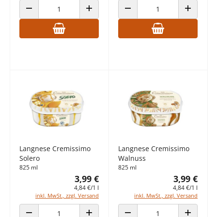
ANZAHL VERRINGERN
ANZAHL ERHÖHEN
ANZAHL VERRINGERN
ANZAHL E
Langnese Cremissimo
Langnese Cremissimo
Solero
Walnuss
825 ml
825 ml
3,99 €
3,99 €
4,84 €/1 l
4,84 €/1 l
inkl. MwSt., zzgl. Versand
inkl. MwSt., zzgl. Versand