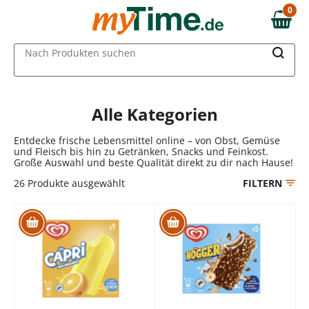
Zum Hauptinhalt springen
0
0,00 €
Zur Navigation springen
MAIN MENU
Nach Produkten suchen
Zur Suche springen
Alle Kategorien
Entdecke frische Lebensmittel online – von Obst, Gemüse
und Fleisch bis hin zu Getränken, Snacks und Feinkost.
Große Auswahl und beste Qualität direkt zu dir nach Hause!
26
Produkte ausgewählt
FILTERN