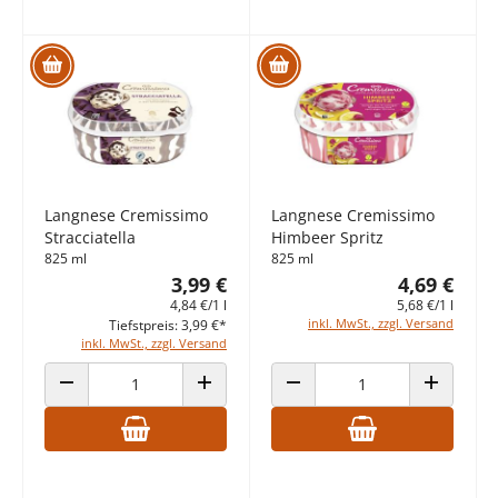
Langnese Cremissimo
Langnese Cremissimo
Stracciatella
Himbeer Spritz
825 ml
825 ml
3,99 €
4,69 €
4,84 €/1 l
5,68 €/1 l
inkl. MwSt., zzgl. Versand
Tiefstpreis: 3,99 €*
inkl. MwSt., zzgl. Versand
ANZAHL VERRINGERN
ANZAHL ERHÖHEN
ANZAHL VERRINGERN
ANZAHL E