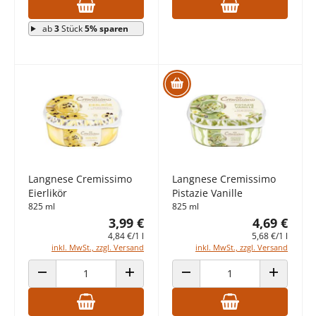
ab
3
Stück
5% sparen
Langnese Cremissimo
Langnese Cremissimo
Eierlikör
Pistazie Vanille
825 ml
825 ml
3,99 €
4,69 €
4,84 €/1 l
5,68 €/1 l
inkl. MwSt., zzgl. Versand
inkl. MwSt., zzgl. Versand
ANZAHL VERRINGERN
ANZAHL ERHÖHEN
ANZAHL VERRINGERN
ANZAHL E