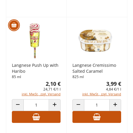
Langnese Push Up with
Langnese Cremissimo
Haribo
Salted Caramel
85 ml
825 ml
2,10 €
3,99 €
24,71 €/1 l
4,84 €/1 l
inkl. MwSt., zzgl. Versand
inkl. MwSt., zzgl. Versand
ANZAHL VERRINGERN
ANZAHL ERHÖHEN
ANZAHL VERRINGERN
ANZAHL E