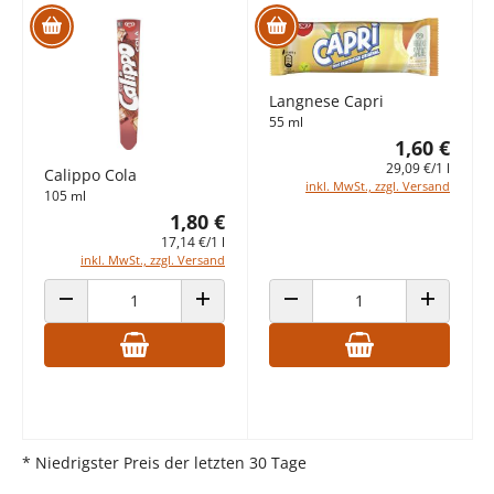
Langnese Capri
55 ml
1,60 €
29,09 €/1 l
Calippo Cola
inkl. MwSt., zzgl. Versand
105 ml
1,80 €
17,14 €/1 l
inkl. MwSt., zzgl. Versand
ANZAHL VERRINGERN
ANZAHL ERHÖHEN
ANZAHL VERRINGERN
ANZAHL E
* Niedrigster Preis der letzten 30 Tage