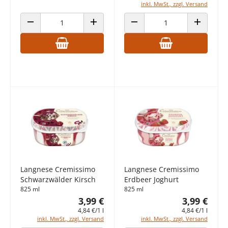
inkl. MwSt., zzgl. Versand
ANZAHL VERRINGERN
ANZAHL ERHÖHEN
ANZAHL VERRINGERN
ANZAHL E
Langnese Cremissimo
Langnese Cremissimo
Schwarzwälder Kirsch
Erdbeer Joghurt
825 ml
825 ml
3,99 €
3,99 €
4,84 €/1 l
4,84 €/1 l
inkl. MwSt., zzgl. Versand
inkl. MwSt., zzgl. Versand