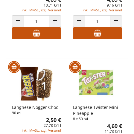
10,71 €/1 l
9,16 €/1 l
inkl. MwSt., zzgl. Versand
inkl. MwSt., zzgl. Versand
ANZAHL VERRINGERN
ANZAHL ERHÖHEN
ANZAHL VERRINGERN
ANZAHL E
Langnese Nogger Choc
Langnese Twister Mini
90 ml
Pineapple
2,50 €
8 x 50 ml
4,69 €
27,78 €/1 l
inkl. MwSt., zzgl. Versand
11,73 €/1 l