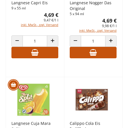
Langnese Capri Eis
Langnese Nogger Das
9 x 55 ml
Original
4,69 €
5 x 94 ml
4,69 €
9,47 €/1 l
inkl. MwSt., zzgl. Versand
9,98 €/1 l
inkl. MwSt., zzgl. Versand
ANZAHL VERRINGERN
ANZAHL ERHÖHEN
ANZAHL VERRINGERN
ANZAHL E
Langnese Cuja Mara
Calippo Cola Eis