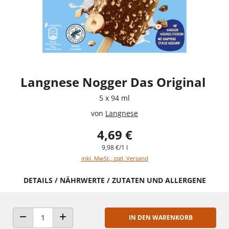
Langnese Nogger Das Original
5 x 94 ml
von
Langnese
4,69 €
9,98 €/1 l
inkl. MwSt., zzgl. Versand
DETAILS / NÄHRWERTE / ZUTATEN UND ALLERGENE
IN DEN WARENKORB
ANZAHL VERRINGERN
ANZAHL ERHÖHEN