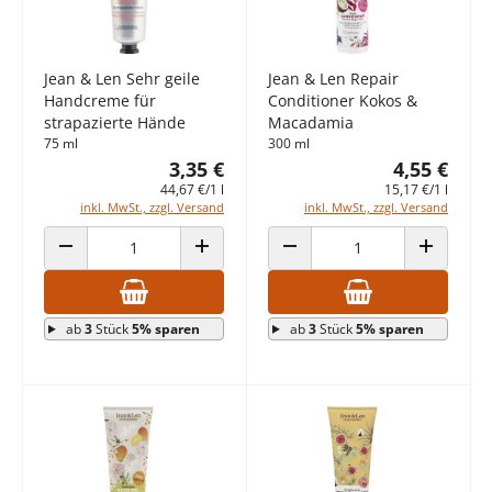
Jean & Len Sehr geile
Jean & Len Repair
Handcreme für
Conditioner Kokos &
strapazierte Hände
Macadamia
75 ml
300 ml
3,35 €
4,55 €
44,67 €/1 l
15,17 €/1 l
inkl. MwSt., zzgl. Versand
inkl. MwSt., zzgl. Versand
ANZAHL VERRINGERN
ANZAHL ERHÖHEN
ANZAHL VERRINGERN
ANZAHL E
ab
3
Stück
5% sparen
ab
3
Stück
5% sparen