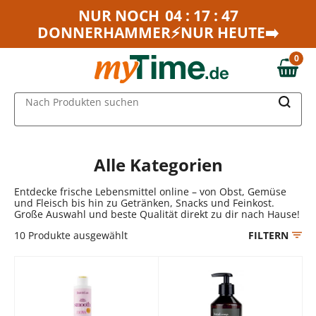
Zum Hauptinhalt springen
NUR NOCH
04 : 17 : 47
DONNERHAMMER⚡NUR HEUTE➡️
Zur Navigation springen
Zur Suche springen
0
0,00 €
MAIN MENU
Nach Produkten suchen
Alle Kategorien
Entdecke frische Lebensmittel online – von Obst, Gemüse
und Fleisch bis hin zu Getränken, Snacks und Feinkost.
Große Auswahl und beste Qualität direkt zu dir nach Hause!
10
Produkte ausgewählt
FILTERN