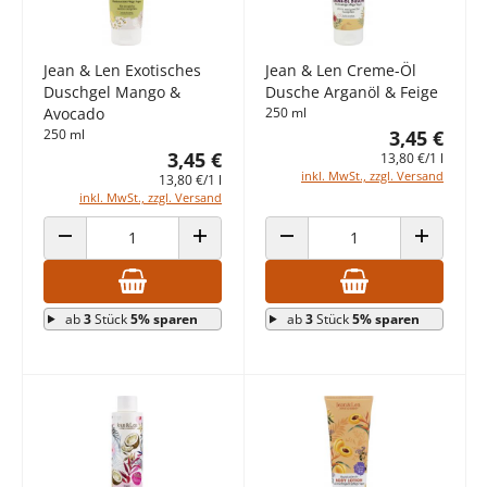
Jean & Len Exotisches
Jean & Len Creme-Öl
Duschgel Mango &
Dusche Arganöl & Feige
Avocado
250 ml
250 ml
3,45 €
3,45 €
13,80 €/1 l
inkl. MwSt., zzgl. Versand
13,80 €/1 l
inkl. MwSt., zzgl. Versand
ANZAHL VERRINGERN
ANZAHL ERHÖHEN
ANZAHL VERRINGERN
ANZAHL E
ab
3
Stück
5% sparen
ab
3
Stück
5% sparen