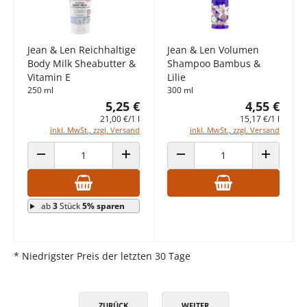
Jean & Len Reichhaltige
Jean & Len Volumen
Body Milk Sheabutter &
Shampoo Bambus &
Vitamin E
Lilie
250 ml
300 ml
5,25 €
4,55 €
21,00 €/1 l
15,17 €/1 l
inkl. MwSt., zzgl. Versand
inkl. MwSt., zzgl. Versand
ANZAHL VERRINGERN
ANZAHL ERHÖHEN
ANZAHL VERRINGERN
ANZAHL E
ab
3
Stück
5% sparen
* Niedrigster Preis der letzten 30 Tage
ZURÜCK
WEITER