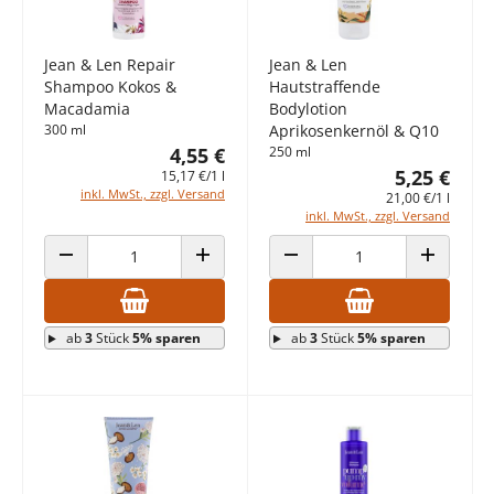
Jean & Len Repair
Jean & Len
Shampoo Kokos &
Hautstraffende
Macadamia
Bodylotion
300 ml
Aprikosenkernöl & Q10
4,55 €
250 ml
5,25 €
15,17 €/1 l
inkl. MwSt., zzgl. Versand
21,00 €/1 l
inkl. MwSt., zzgl. Versand
ANZAHL VERRINGERN
ANZAHL ERHÖHEN
ANZAHL VERRINGERN
ANZAHL E
ab
3
Stück
5% sparen
ab
3
Stück
5% sparen