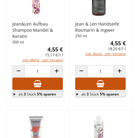
Jean&Len Aufbau
Jean & Len Handseife
Shampoo Mandel &
Rosmarin & Ingwer
Keratin
250 ml
300 ml
4,55 €
4,55 €
18,20 €/1 l
inkl. MwSt., zzgl. Versand
15,17 €/1 l
inkl. MwSt., zzgl. Versand
ANZAHL VERRINGERN
ANZAHL ERHÖHEN
ANZAHL VERRINGERN
ANZAHL E
ab
3
Stück
5% sparen
ab
3
Stück
5% sparen