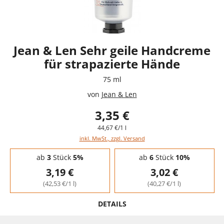
Jean & Len Sehr geile Handcreme
für strapazierte Hände
75 ml
von
Jean & Len
3,35 €
44,67 €/1 l
inkl. MwSt., zzgl. Versand
Staffelpreise - Mengenrabatt
ab
3
Stück
5%
ab
6
Stück
10%
3,19 €
3,02 €
(42,53 €/1 l)
(40,27 €/1 l)
DETAILS