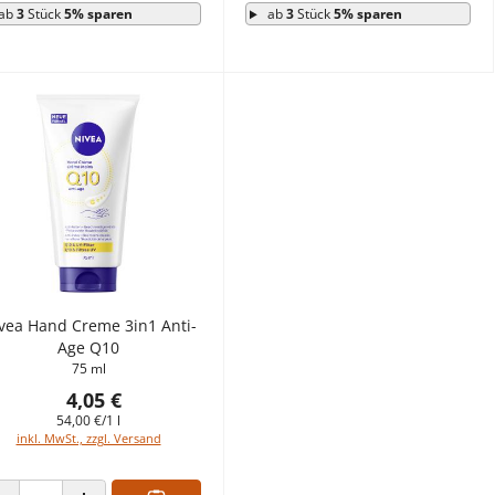
ab
3
Stück
5% sparen
ab
3
Stück
5% sparen
vea Hand Creme 3in1 Anti-
Age Q10
75 ml
4,05 €
54,00 €/1 l
inkl. MwSt., zzgl. Versand