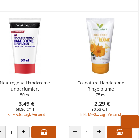
Neutrogena Handcreme
Cosnature Handcreme
unparfümiert
Ringelblume
50 ml
75 ml
3,49 €
2,29 €
69,80 €/1 l
30,53 €/1 l
inkl. MwSt., zzgl. Versand
inkl. MwSt., zzgl. Versand
WARE
ANZAHL VERRINGERN
ANZAHL ERHÖHEN
ANZAHL VERRINGERN
ANZAHL ERHÖHEN