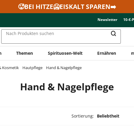
🥵BEI HITZE🥶EISKALT SPAREN➡️
Newsletter
10-€-
Nach Produkten suchen
n
Themen
Spirituosen-Welt
Ernähren
m
& Kosmetik
Hautpflege
Hand & Nagelpflege
Hand & Nagelpflege
Sortierung:
Beliebtheit
dukte ausgewählt