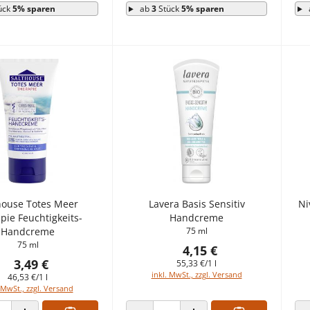
ück
5% sparen
ab
3
Stück
5% sparen
house Totes Meer
Lavera Basis Sensitiv
Ni
pie Feuchtigkeits-
Handcreme
Handcreme
75 ml
75 ml
4,15 €
3,49 €
55,33 €/1 l
inkl. MwSt., zzgl. Versand
46,53 €/1 l
 MwSt., zzgl. Versand