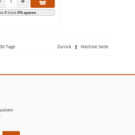
ANZAHL VERRINGERN
ANZAHL ERHÖHEN
ab
3
Stück
5% sparen
 30 Tage
Zurück
1
Nächste Seite
lusiven
-