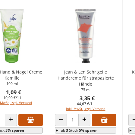
 Hand & Nagel Creme
Jean & Len Sehr geile
K
Kamille
Handcreme für strapazierte
100 ml
Hände
75 ml
1,09 €
3,35 €
10,90 €/1 l
 MwSt., zzgl. Versand
44,67 €/1 l
inkl. MwSt., zzgl. Versand
 VERRINGERN
ANZAHL ERHÖHEN
ANZAHL VERRINGERN
ANZAHL ERHÖHEN
ück
5% sparen
ab
3
Stück
5% sparen