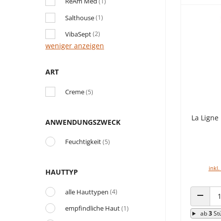
ReAm Med
(1)
Salthouse
(1)
VibaSept
(2)
weniger anzeigen
ART
Creme
(5)
La Ligne
ANWENDUNGSZWECK
Feuchtigkeit
(5)
inkl.
HAUTTYP
alle Hauttypen
(4)
ANZAHL
empfindliche Haut
(1)
ab
3
St