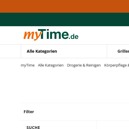
Zum Hauptinhalt springen
Zur Navigation springen
Zur Suche springen
Alle Kategorien
Grille
myTime
Alle Kategorien
Drogerie & Reinigen
Körperpflege 
Filter
15 Pro
SUCHE