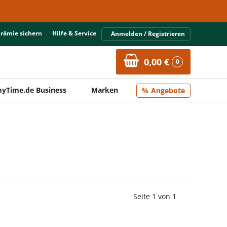
Prämie sichern
Hilfe & Service
Anmelden / Registrieren
0,00 €
0
yTime.de Business
Marken
Angebote
Vorherige Seite
Nächste Seit
Seite 1 von 1