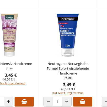
Intensiv Handcreme
Neutrogena Norwegische
75 ml
Formel Sofort einziehende
Handcreme
3,45 €
75 ml
46,00 €/1 l
 MwSt., zzgl. Versand
3,49 €
46,53 €/1 l
inkl. MwSt., zzgl. Versand
 VERRINGERN
ANZAHL ERHÖHEN
ANZAHL VERRINGERN
ANZAHL ERHÖHEN