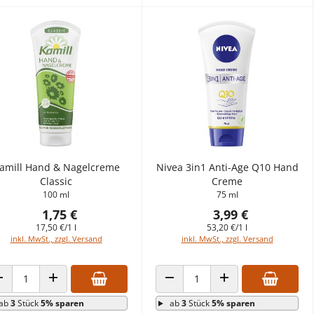
amill Hand & Nagelcreme
Nivea 3in1 Anti-Age Q10 Hand
Classic
Creme
100 ml
75 ml
1,75 €
3,99 €
17,50 €/1 l
53,20 €/1 l
inkl. MwSt., zzgl. Versand
inkl. MwSt., zzgl. Versand
ANZAHL VERRINGERN
ANZAHL ERHÖHEN
ANZAHL VERRINGERN
ANZAHL ERHÖHEN
ab
3
Stück
5% sparen
ab
3
Stück
5% sparen