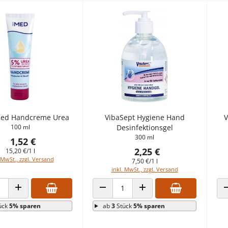
ed Handcreme Urea
VibaSept Hygiene Hand
V
100 ml
Desinfektionsgel
300 ml
1,52 €
2,25 €
15,20 €/1 l
 MwSt., zzgl. Versand
7,50 €/1 l
inkl. MwSt., zzgl. Versand
 VERRINGERN
ANZAHL ERHÖHEN
ANZAHL VERRINGERN
ANZAHL ERHÖHEN
ück
5% sparen
ab
3
Stück
5% sparen