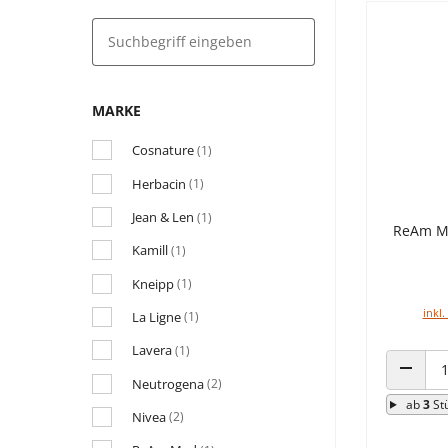
MARKE
Cosnature
(1)
Herbacin
(1)
Jean & Len
(1)
ReAm M
Kamill
(1)
Kneipp
(1)
inkl.
La Ligne
(1)
Lavera
(1)
Neutrogena
(2)
ANZAHL
ab
3
St
Nivea
(2)