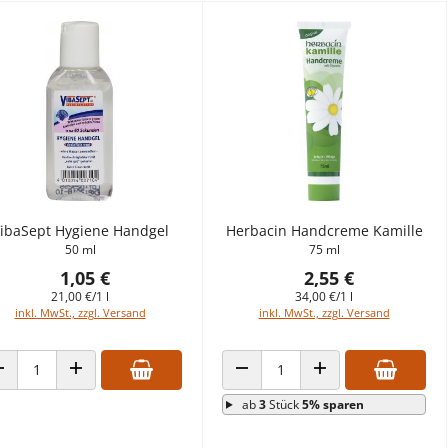
ibaSept Hygiene Handgel
Herbacin Handcreme Kamille
50 ml
75 ml
1,05 €
2,55 €
21,00 €/1 l
34,00 €/1 l
inkl. MwSt., zzgl. Versand
inkl. MwSt., zzgl. Versand
ANZAHL VERRINGERN
ANZAHL ERHÖHEN
ANZAHL VERRINGERN
ANZAHL ERHÖHEN
ab
3
Stück
5% sparen