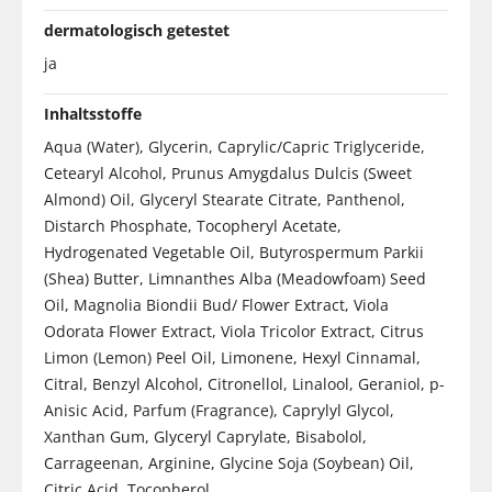
dermatologisch getestet
ja
Inhaltsstoffe
Aqua (Water), Glycerin, Caprylic/Capric Triglyceride,
Cetearyl Alcohol, Prunus Amygdalus Dulcis (Sweet
Almond) Oil, Glyceryl Stearate Citrate, Panthenol,
Distarch Phosphate, Tocopheryl Acetate,
Hydrogenated Vegetable Oil, Butyrospermum Parkii
(Shea) Butter, Limnanthes Alba (Meadowfoam) Seed
Oil, Magnolia Biondii Bud/ Flower Extract, Viola
Odorata Flower Extract, Viola Tricolor Extract, Citrus
Limon (Lemon) Peel Oil, Limonene, Hexyl Cinnamal,
Citral, Benzyl Alcohol, Citronellol, Linalool, Geraniol, p-
Anisic Acid, Parfum (Fragrance), Caprylyl Glycol,
Xanthan Gum, Glyceryl Caprylate, Bisabolol,
Carrageenan, Arginine, Glycine Soja (Soybean) Oil,
Citric Acid, Tocopherol.