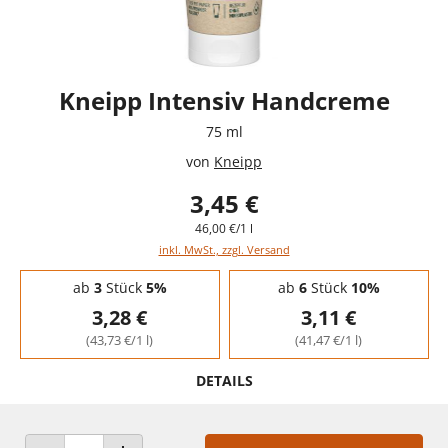
Kneipp Intensiv Handcreme
75 ml
von
Kneipp
3,45 €
46,00 €/1 l
inkl. MwSt., zzgl. Versand
Staffelpreise - Mengenrabatt
ab
3
Stück
5%
ab
6
Stück
10%
3,28 €
3,11 €
(43,73 €/1 l)
(41,47 €/1 l)
DETAILS