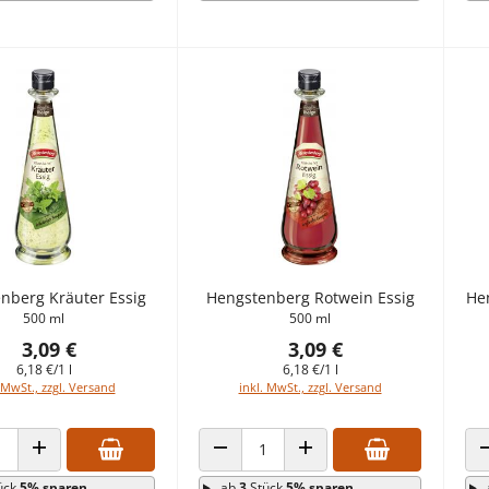
nberg Kräuter Essig
Hengstenberg Rotwein Essig
He
500 ml
500 ml
3,09 €
3,09 €
6,18 €/1 l
6,18 €/1 l
 MwSt., zzgl. Versand
inkl. MwSt., zzgl. Versand
 VERRINGERN
ANZAHL ERHÖHEN
ANZAHL VERRINGERN
ANZAHL ERHÖHEN
ück
5% sparen
ab
3
Stück
5% sparen