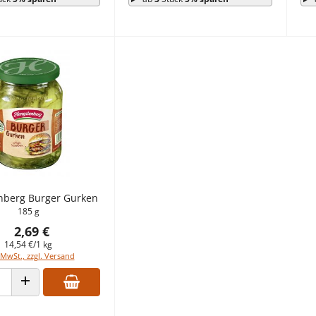
nberg Burger Gurken
185 g
2,69 €
14,54 €/1 kg
 MwSt., zzgl. Versand
 VERRINGERN
ANZAHL ERHÖHEN