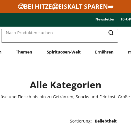
🥵BEI HITZE🥶EISKALT SPAREN➡️
Newsletter
10-€-
Nach Produkten suchen
n
Themen
Spirituosen-Welt
Ernähren
m
Alle Kategorien
üse und Fleisch bis hin zu Getränken, Snacks und Feinkost. Große
Sortierung:
Beliebtheit
dukte ausgewählt