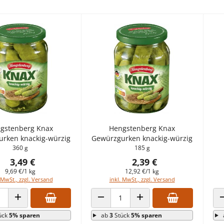
gstenberg Knax
Hengstenberg Knax
rken knackig-würzig
Gewürzgurken knackig-würzig
360 g
185 g
3,49 €
2,39 €
9,69 €/1 kg
12,92 €/1 kg
 MwSt., zzgl. Versand
inkl. MwSt., zzgl. Versand
 VERRINGERN
ANZAHL ERHÖHEN
ANZAHL VERRINGERN
ANZAHL ERHÖHEN
ück
5% sparen
ab
3
Stück
5% sparen