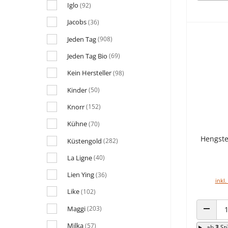
Iglo
(92)
Jacobs
(36)
Jeden Tag
(908)
Jeden Tag Bio
(69)
Kein Hersteller
(98)
Kinder
(50)
Knorr
(152)
Kühne
(70)
Hengste
Küstengold
(282)
La Ligne
(40)
Lien Ying
(36)
inkl.
Like
(102)
Maggi
(203)
ANZAHL
Milka
(57)
ab
3
St