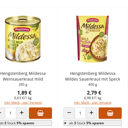
Hengstenberg Mildessa
Hengstenberg Mildessa
Weinsauerkraut mild
Mildes Sauerkraut mit Speck
285 g
400 g
1,89 €
2,79 €
6,63 €/1 kg
6,98 €/1 kg
inkl. MwSt., zzgl. Versand
inkl. MwSt., zzgl. Versand
ANZAHL VERRINGERN
ANZAHL ERHÖHEN
ANZAHL VERRINGERN
ANZAHL ERHÖHEN
ab
3
Stück
5% sparen
ab
3
Stück
5% sparen