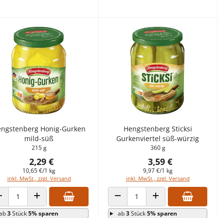
ngstenberg Honig-Gurken
Hengstenberg Sticksi
mild-süß
Gurkenviertel süß-würzig
215 g
360 g
2,29 €
3,59 €
10,65 €/1 kg
9,97 €/1 kg
inkl. MwSt., zzgl. Versand
inkl. MwSt., zzgl. Versand
ANZAHL VERRINGERN
ANZAHL ERHÖHEN
ANZAHL VERRINGERN
ANZAHL ERHÖHEN
ab
3
Stück
5% sparen
ab
3
Stück
5% sparen