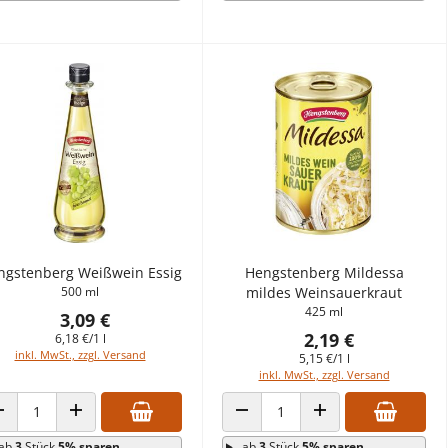
ngstenberg Weißwein Essig
Hengstenberg Mildessa
500 ml
mildes Weinsauerkraut
425 ml
3,09 €
2,19 €
6,18 €/1 l
inkl. MwSt., zzgl. Versand
5,15 €/1 l
inkl. MwSt., zzgl. Versand
ANZAHL VERRINGERN
ANZAHL ERHÖHEN
ANZAHL VERRINGERN
ANZAHL ERHÖHEN
ab
3
Stück
5% sparen
ab
3
Stück
5% sparen