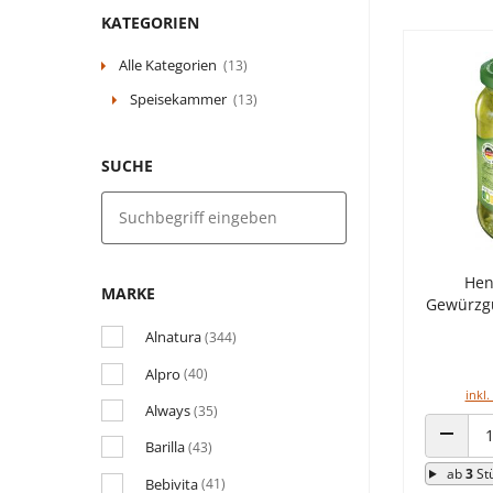
KATEGORIEN
Alle Kategorien
(13)
Speisekammer
(13)
SUCHE
Hen
MARKE
Gewürzgu
Alnatura
(344)
Alpro
(40)
inkl.
Always
(35)
Barilla
(43)
ANZAHL
ab
3
St
Bebivita
(41)