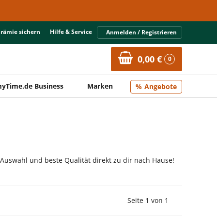
Prämie sichern
Hilfe & Service
Anmelden / Registrieren
0,00 €
0
yTime.de Business
Marken
Angebote
 Auswahl und beste Qualität direkt zu dir nach Hause!
Vorherige Seite
Nächste Seit
Seite 1 von 1