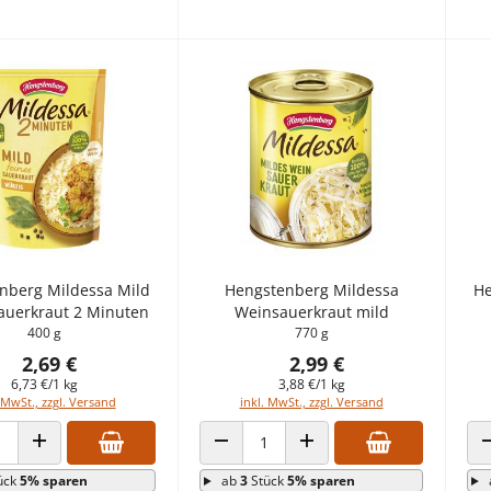
nberg Mildessa Mild
Hengstenberg Mildessa
He
Sauerkraut 2 Minuten
Weinsauerkraut mild
400 g
770 g
2,69 €
2,99 €
6,73 €/1 kg
3,88 €/1 kg
 MwSt., zzgl. Versand
inkl. MwSt., zzgl. Versand
 VERRINGERN
ANZAHL ERHÖHEN
ANZAHL VERRINGERN
ANZAHL ERHÖHEN
ück
5% sparen
ab
3
Stück
5% sparen