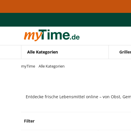
Zum Hauptinhalt springen
Zur Navigation springen
Zur Suche springen
Alle Kategorien
Grille
myTime
Alle Kategorien
Entdecke frische Lebensmittel online – von Obst, Gem
Filter
13 Pro