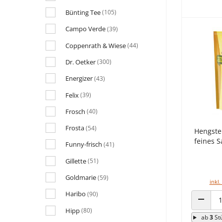
Bünting Tee
(105)
Campo Verde
(39)
Coppenrath & Wiese
(44)
Dr. Oetker
(300)
Energizer
(43)
Felix
(39)
Frosch
(40)
Frosta
(54)
Hengste
feines 
Funny-frisch
(41)
Gillette
(51)
Goldmarie
(59)
inkl.
Haribo
(90)
ANZAHL
Hipp
(80)
ab
3
St