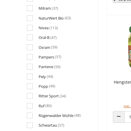
Milram
(37)
NaturWert Bio
(63)
Nivea
(113)
Oral-B
(47)
Osram
(59)
Pampers
(57)
Pantene
(59)
Pely
(44)
Hengste
Popp
(49)
Ritter Sport
(34)
Ruf
(80)
inkl.
Rügenwalder Mühle
(48)
ANZAHL
Schwartau
(57)