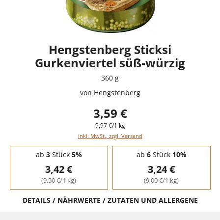
Hengstenberg Sticksi
Gurkenviertel süß-würzig
360 g
von
Hengstenberg
3,59 €
9,97 €/1 kg
inkl. MwSt., zzgl. Versand
Staffelpreise - Mengenrabatt
ab
3
Stück
5%
ab
6
Stück
10%
3,42 €
3,24 €
(9,50 €/1 kg)
(9,00 €/1 kg)
DETAILS / NÄHRWERTE / ZUTATEN UND ALLERGENE