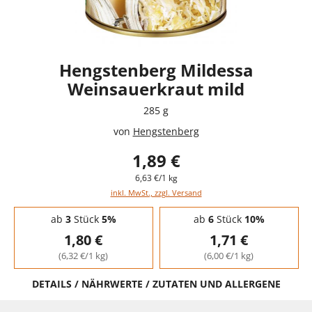
Hengstenberg Mildessa
Weinsauerkraut mild
285 g
von
Hengstenberg
1,89 €
6,63 €/1 kg
inkl. MwSt., zzgl. Versand
Staffelpreise - Mengenrabatt
ab
3
Stück
5%
ab
6
Stück
10%
1,80 €
1,71 €
(6,32 €/1 kg)
(6,00 €/1 kg)
DETAILS / NÄHRWERTE / ZUTATEN UND ALLERGENE