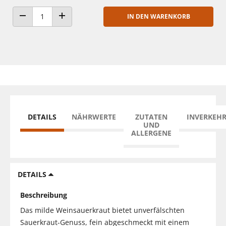
IN DEN WARENKORB
ANZAHL VERRINGERN
ANZAHL ERHÖHEN
DETAILS
NÄHRWERTE
ZUTATEN
INVERKEH
UND
ALLERGENE
DETAILS
Beschreibung
Das milde Weinsauerkraut bietet unverfälschten
Sauerkraut-Genuss, fein abgeschmeckt mit einem