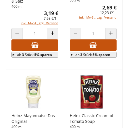
& Salz
220 ml
400 ml
2,69 €
3,19 €
12,23 €/1 l
inkl. MwSt., zzgl. Versand
7,98 €/1 l
inkl. MwSt., zzgl. Versand
ANZAHL VERRINGERN
ANZAHL ERHÖHEN
ANZAHL VERRINGERN
ANZAHL E
ab
3
Stück
5% sparen
ab
3
Stück
5% sparen
Heinz Mayonnaise Das
Heinz Classic Cream of
Original
Tomato Soup
400 ml
400 ml