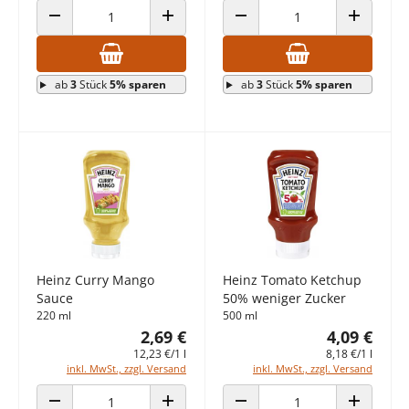
ANZAHL VERRINGERN
ANZAHL ERHÖHEN
ANZAHL VERRINGERN
ANZAHL E
ab
3
Stück
5% sparen
ab
3
Stück
5% sparen
Heinz Curry Mango
Heinz Tomato Ketchup
Sauce
50% weniger Zucker
220 ml
500 ml
2,69 €
4,09 €
12,23 €/1 l
8,18 €/1 l
inkl. MwSt., zzgl. Versand
inkl. MwSt., zzgl. Versand