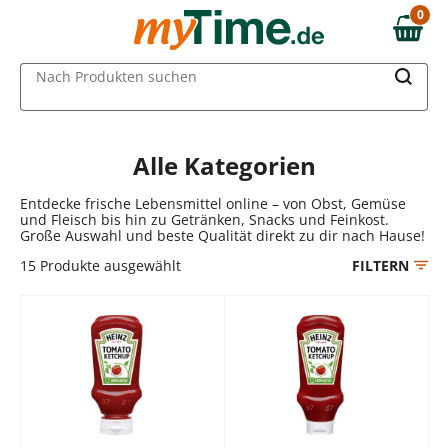
Zum Hauptinhalt springen
0
0,00 €
Zur Navigation springen
MAIN MENU
Nach Produkten suchen
Zur Suche springen
Alle Kategorien
Entdecke frische Lebensmittel online – von Obst, Gemüse
und Fleisch bis hin zu Getränken, Snacks und Feinkost.
Große Auswahl und beste Qualität direkt zu dir nach Hause!
15
Produkte ausgewählt
FILTERN