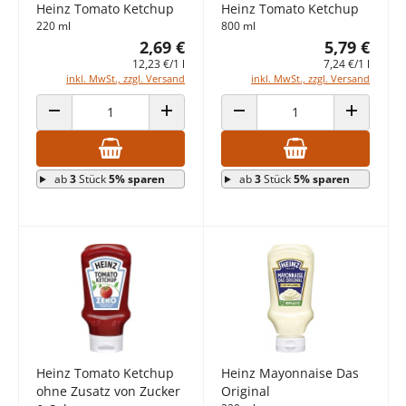
Heinz Tomato Ketchup
Heinz Tomato Ketchup
220 ml
800 ml
2,69 €
5,79 €
12,23 €/1 l
7,24 €/1 l
inkl. MwSt., zzgl. Versand
inkl. MwSt., zzgl. Versand
ANZAHL VERRINGERN
ANZAHL ERHÖHEN
ANZAHL VERRINGERN
ANZAHL E
ab
3
Stück
5% sparen
ab
3
Stück
5% sparen
Heinz Tomato Ketchup
Heinz Mayonnaise Das
ohne Zusatz von Zucker
Original