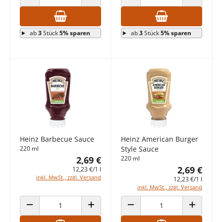
ANZAHL VERRINGERN
ANZAHL ERHÖHEN
ANZAHL VERRINGERN
ANZAHL E
ab
3
Stück
5% sparen
ab
3
Stück
5% sparen
Heinz Barbecue Sauce
Heinz American Burger
220 ml
Style Sauce
2,69 €
220 ml
2,69 €
12,23 €/1 l
inkl. MwSt., zzgl. Versand
12,23 €/1 l
inkl. MwSt., zzgl. Versand
ANZAHL VERRINGERN
ANZAHL ERHÖHEN
ANZAHL VERRINGERN
ANZAHL E