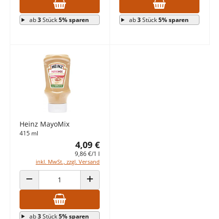
ab
3
Stück
5% sparen
ab
3
Stück
5% sparen
Heinz MayoMix
415 ml
4,09 €
9,86 €/1 l
inkl. MwSt., zzgl. Versand
ANZAHL VERRINGERN
ANZAHL ERHÖHEN
ab
3
Stück
5% sparen