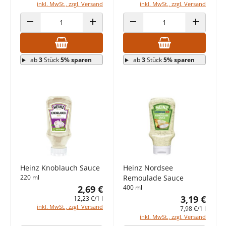
inkl. MwSt., zzgl. Versand
inkl. MwSt., zzgl. Versand
ANZAHL VERRINGERN
ANZAHL ERHÖHEN
ANZAHL VERRINGERN
ANZAHL E
ab
3
Stück
5% sparen
ab
3
Stück
5% sparen
Heinz Knoblauch Sauce
Heinz Nordsee
220 ml
Remoulade Sauce
2,69 €
400 ml
3,19 €
12,23 €/1 l
inkl. MwSt., zzgl. Versand
7,98 €/1 l
inkl. MwSt., zzgl. Versand