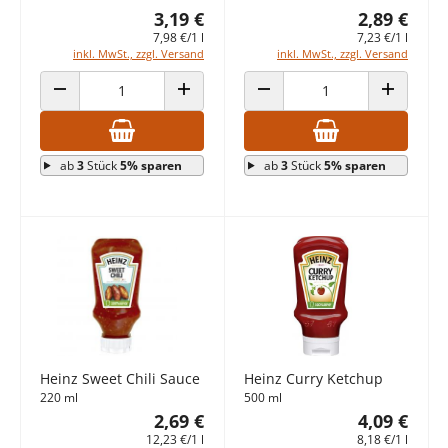
3,19 €
2,89 €
7,98 €/1 l
7,23 €/1 l
inkl. MwSt., zzgl. Versand
inkl. MwSt., zzgl. Versand
ANZAHL VERRINGERN
ANZAHL ERHÖHEN
ANZAHL VERRINGERN
ANZAHL E
ab
3
Stück
5% sparen
ab
3
Stück
5% sparen
Heinz Sweet Chili Sauce
Heinz Curry Ketchup
220 ml
500 ml
2,69 €
4,09 €
12,23 €/1 l
8,18 €/1 l