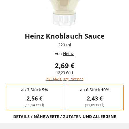
Heinz Knoblauch Sauce
220 ml
von
Heinz
2,69 €
12,23 €/1 l
inkl. MwSt., zzgl. Versand
Staffelpreise - Mengenrabatt
ab
3
Stück
5%
ab
6
Stück
10%
2,56 €
2,43 €
(11,64 €/1 l)
(11,05 €/1 l)
DETAILS / NÄHRWERTE / ZUTATEN UND ALLERGENE