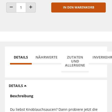
IN DEN WARENKORB
ANZAHL VERRINGERN
ANZAHL ERHÖHEN
DETAILS
NÄHRWERTE
ZUTATEN
INVERKEH
UND
ALLERGENE
DETAILS
Beschreibung
Du liebst Knoblauchsaucen? Dann probiere jetzt die