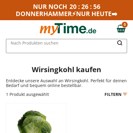
Zum Hauptinhalt springen
NUR NOCH
20 : 26 : 56
DONNERHAMMER⚡NUR HEUTE➡️
Zur Navigation springen
Zur Suche springen
0
0,00 €
MAIN MENU
Nach Produkten suchen
Wirsingkohl kaufen
Entdecke unsere Auswahl an Wirsingkohl. Perfekt für deinen
Bedarf und bequem online bestellbar.
1
Produkt ausgewählt
FILTERN