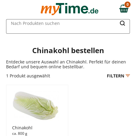
Zum Hauptinhalt springen
0
0,00 €
Zur Navigation springen
MAIN MENU
Nach Produkten suchen
Zur Suche springen
Chinakohl bestellen
Entdecke unsere Auswahl an Chinakohl. Perfekt für deinen
Bedarf und bequem online bestellbar.
1
Produkt ausgewählt
FILTERN
Chinakohl
ca. 800 g