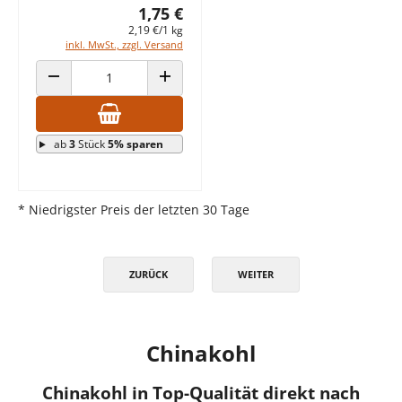
1,75 €
2,19 €/1 kg
inkl. MwSt., zzgl. Versand
ANZAHL VERRINGERN
ANZAHL ERHÖHEN
ab
3
Stück
5% sparen
* Niedrigster Preis der letzten 30 Tage
ZURÜCK
WEITER
Chinakohl
Chinakohl in Top-Qualität direkt nach