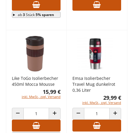
ab
3
Stück
5% sparen
Like ToGo Isolierbecher
Emsa Isolierbecher
450ml Mocca Mousse
Travel Mug dunkelrot
0,36 Liter
15,99 €
29,99 €
inkl. MwSt., zzgl. Versand
inkl. MwSt., zzgl. Versand
ANZAHL VERRINGERN
ANZAHL ERHÖHEN
ANZAHL VERRINGERN
ANZAHL E