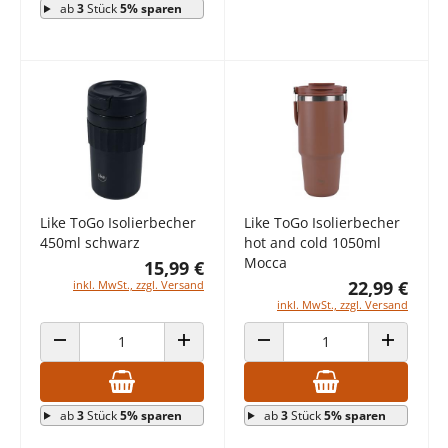
ab
3
Stück
5% sparen
Like ToGo Isolierbecher
Like ToGo Isolierbecher
450ml schwarz
hot and cold 1050ml
Mocca
15,99 €
22,99 €
inkl. MwSt., zzgl. Versand
inkl. MwSt., zzgl. Versand
ANZAHL VERRINGERN
ANZAHL ERHÖHEN
ANZAHL VERRINGERN
ANZAHL E
ab
3
Stück
5% sparen
ab
3
Stück
5% sparen