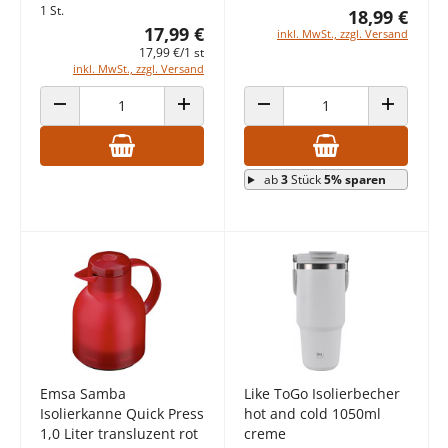
1 St.
18,99 €
17,99 €
inkl. MwSt., zzgl. Versand
17,99 €/1 st
inkl. MwSt., zzgl. Versand
ANZAHL VERRINGERN
ANZAHL ERHÖHEN
ANZAHL VERRINGERN
ANZAHL E
ab
3
Stück
5% sparen
Emsa Samba
Like ToGo Isolierbecher
Isolierkanne Quick Press
hot and cold 1050ml
1,0 Liter transluzent rot
creme