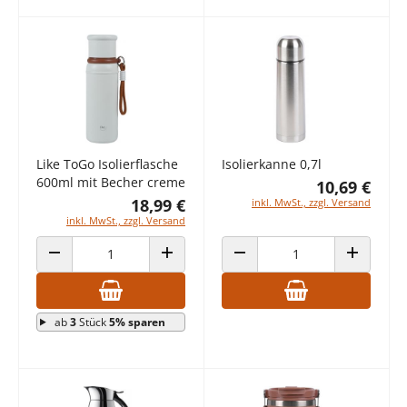
Like ToGo Isolierflasche
Isolierkanne 0,7l
600ml mit Becher creme
10,69 €
18,99 €
inkl. MwSt., zzgl. Versand
inkl. MwSt., zzgl. Versand
ANZAHL VERRINGERN
ANZAHL ERHÖHEN
ANZAHL VERRINGERN
ANZAHL E
ab
3
Stück
5% sparen