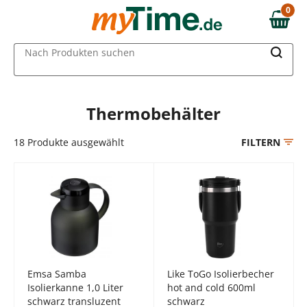
Zum Hauptinhalt springen
0
0,00 €
Zur Navigation springen
MAIN MENU
Nach Produkten suchen
Zur Suche springen
Thermobehälter
18
Produkte ausgewählt
FILTERN
Emsa Samba
Like ToGo Isolierbecher
Isolierkanne 1,0 Liter
hot and cold 600ml
schwarz transluzent
schwarz