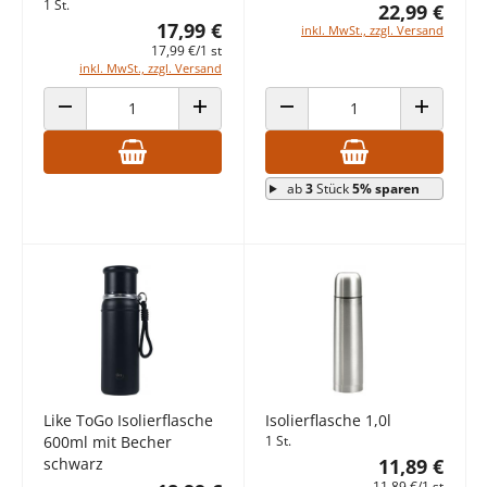
1 St.
22,99 €
17,99 €
inkl. MwSt., zzgl. Versand
17,99 €/1 st
inkl. MwSt., zzgl. Versand
ANZAHL VERRINGERN
ANZAHL ERHÖHEN
ANZAHL VERRINGERN
ANZAHL E
ab
3
Stück
5% sparen
Like ToGo Isolierflasche
Isolierflasche 1,0l
600ml mit Becher
1 St.
schwarz
11,89 €
11,89 €/1 st