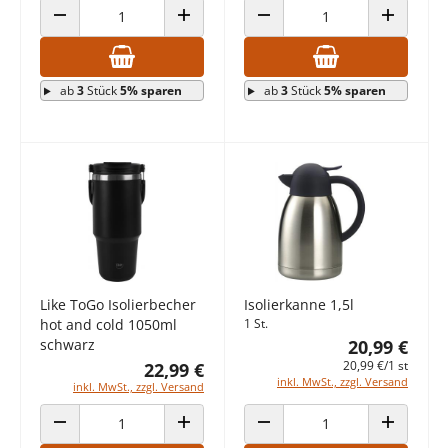
ANZAHL VERRINGERN
ANZAHL ERHÖHEN
ANZAHL VERRINGERN
ANZAHL E
ab
3
Stück
5% sparen
ab
3
Stück
5% sparen
Like ToGo Isolierbecher
Isolierkanne 1,5l
hot and cold 1050ml
1 St.
schwarz
20,99 €
20,99 €/1 st
22,99 €
inkl. MwSt., zzgl. Versand
inkl. MwSt., zzgl. Versand
ANZAHL VERRINGERN
ANZAHL ERHÖHEN
ANZAHL VERRINGERN
ANZAHL E