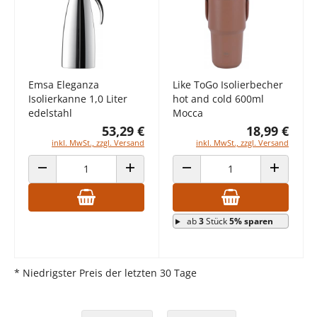
Emsa Eleganza
Like ToGo Isolierbecher
Isolierkanne 1,0 Liter
hot and cold 600ml
edelstahl
Mocca
53,29 €
18,99 €
inkl. MwSt., zzgl. Versand
inkl. MwSt., zzgl. Versand
ANZAHL VERRINGERN
ANZAHL ERHÖHEN
ANZAHL VERRINGERN
ANZAHL E
ab
3
Stück
5% sparen
* Niedrigster Preis der letzten 30 Tage