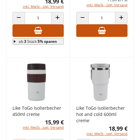
18,99 €
inkl. MwSt., zzgl. Versand
inkl. MwSt., zzgl. Versand
ANZAHL VERRINGERN
ANZAHL ERHÖHEN
ANZAHL VERRINGERN
ANZAHL E
ab
3
Stück
5% sparen
Like ToGo Isolierbecher
Like ToGo Isolierbecher
450ml creme
hot and cold 600ml
creme
15,99 €
18,99 €
inkl. MwSt., zzgl. Versand
inkl. MwSt., zzgl. Versand