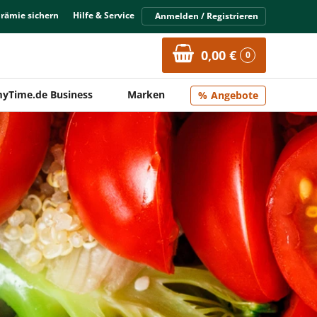
Prämie sichern
Hilfe & Service
Anmelden / Registrieren
0,00 €
0
yTime.de Business
Marken
Angebote