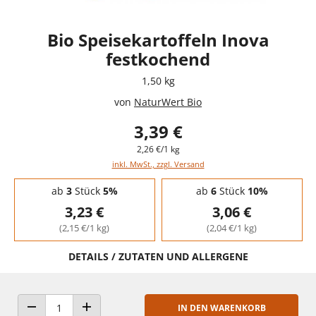
Bio Speisekartoffeln Inova
festkochend
1,50 kg
von
NaturWert Bio
3,39 €
2,26 €/1 kg
inkl. MwSt., zzgl. Versand
Staffelpreise - Mengenrabatt
ab
3
Stück
5%
ab
6
Stück
10%
3,23 €
3,06 €
(2,15 €/1 kg)
(2,04 €/1 kg)
DETAILS / ZUTATEN UND ALLERGENE
IN DEN WARENKORB