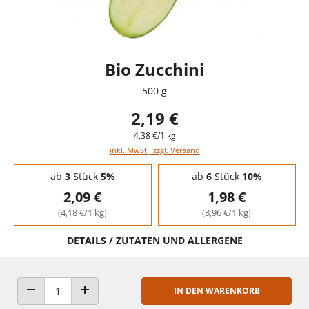
Bio Zucchini
500 g
2,19 €
4,38 €/1 kg
inkl. MwSt., zzgl. Versand
Staffelpreise - Mengenrabatt
ab
3
Stück
5%
ab
6
Stück
10%
2,09 €
1,98 €
(4,18 €/1 kg)
(3,96 €/1 kg)
DETAILS / ZUTATEN UND ALLERGENE
IN DEN WARENKORB
ANZAHL VERRINGERN
ANZAHL ERHÖHEN