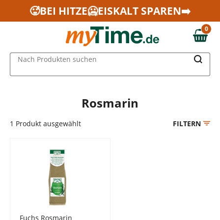
Zum Hauptinhalt springen
🥵BEI HITZE🥶EISKALT SPAREN➡️
Zur Navigation springen
0
Zur Suche springen
0,00 €
MAIN MENU
Nach Produkten suchen
Rosmarin
1
Produkt ausgewählt
FILTERN
Fuchs Rosmarin