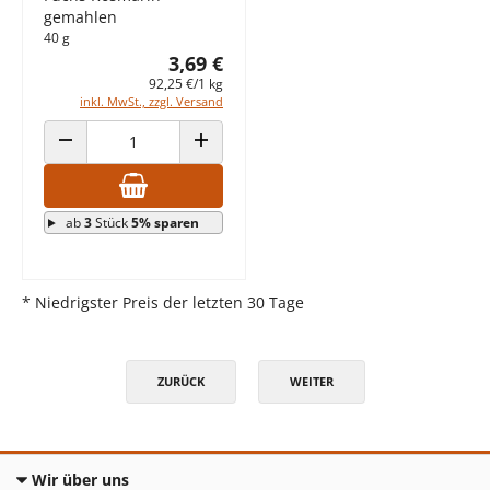
gemahlen
40 g
3,69 €
92,25 €/1 kg
inkl. MwSt., zzgl. Versand
ANZAHL VERRINGERN
ANZAHL ERHÖHEN
ab
3
Stück
5% sparen
* Niedrigster Preis der letzten 30 Tage
ZURÜCK
WEITER
Wir über uns