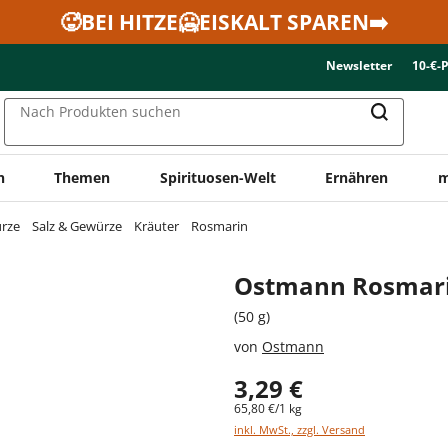
🥵BEI HITZE🥶EISKALT SPAREN➡️
Newsletter
10-€-
Nach Produkten suchen
n
Themen
Spirituosen-Welt
Ernähren
m
ürze
Salz & Gewürze
Kräuter
Rosmarin
Ostmann Rosmari
(50 g)
von
Ostmann
3,29 €
65,80 €/1 kg
inkl. MwSt., zzgl. Versand