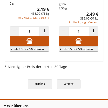
5 g
ganz
2,19 €
7,50 g
2,49 €
438,00 €/1 kg
inkl. MwSt., zzgl. Versand
332,00 €/1 kg
inkl. MwSt., zzgl. Versand
ANZAHL VERRINGERN
ANZAHL ERHÖHEN
ANZAHL VERRINGERN
ANZAHL E
ab
3
Stück
5% sparen
ab
3
Stück
5% sparen
* Niedrigster Preis der letzten 30 Tage
ZURÜCK
WEITER
Wir über uns