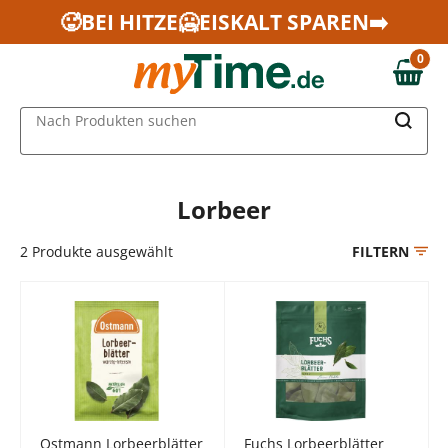
Zum Hauptinhalt springen
🥵BEI HITZE🥶EISKALT SPAREN➡️
Zur Navigation springen
0
Zur Suche springen
0,00 €
MAIN MENU
Nach Produkten suchen
Lorbeer
2
Produkte ausgewählt
FILTERN
Ostmann Lorbeerblätter
Fuchs Lorbeerblätter