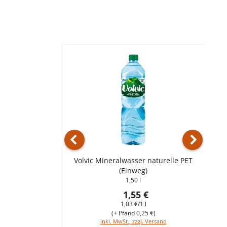
Vorheriges Produkt
Nächstes 
Volvic Mineralwasser naturelle PET
Vo
(Einweg)
1,50 l
1,55 €
1,03 €/1 l
(+ Pfand 0,25 €)
inkl. MwSt., zzgl. Versand