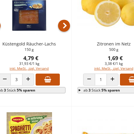
rheriges Produkt
Nächstes Produkt
Küstengold Räucher-Lachs
Jeden Tag Wildlachsfil
Zitronen im Netz
150 g
250 g
500 g
4,79 €
4,49 €
1,69 €
31,93 €/1 kg
17,96 €/1 kg
3,38 €/1 kg
inkl. MwSt., zzgl. Versand
inkl. MwSt., zzgl. Versand
inkl. MwSt., zzgl. Versand
ANZAHL VERRINGERN
ANZAHL ERHÖHEN
ANZAHL VERRINGERN
ANZAHL VERRINGERN
ANZAHL ERH
ANZAHL ERH
ab
3
Stück
5% sparen
ab
ab
3
3
Stück
Stück
5% sparen
5% sparen