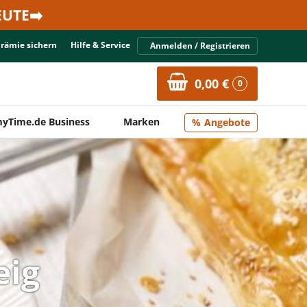
UTE➡️
Prämie sichern
Hilfe & Service
Anmelden / Registrieren
0,00 €
0
yTime.de Business
Marken
Angebote
eig