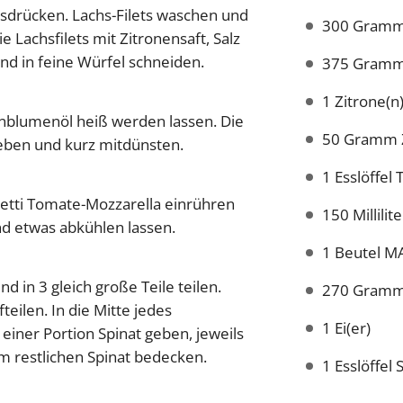
usdrücken. Lachs-Filets waschen und
300 Gramm B
e Lachsfilets mit Zitronensaft, Salz
nd in feine Würfel schneiden.
375 Gramm 
1 Zitrone(n
nblumenöl heiß werden lassen. Die
50 Gramm 
eben und kurz mitdünsten.
1 Esslöffe
etti Tomate-Mozzarella einrühren
150 Millili
 etwas abkühlen lassen.
1 Beutel MA
nd in 3 gleich große Teile teilen.
270 Gramm B
teilen. In die Mitte jedes
1 Ei(er)
 einer Portion Spinat geben, jeweils
em restlichen Spinat bedecken.
1 Esslöffel