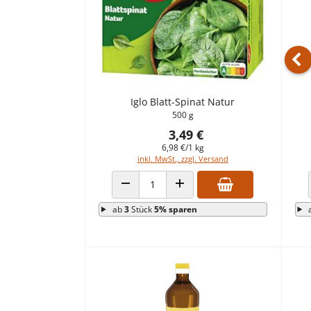
Vo
Iglo Blatt-Spinat Natur
500 g
3,49 €
6,98 €/1 kg
inkl. MwSt., zzgl. Versand
ANZAHL VERRINGERN
ANZAHL ERHÖHEN
ab
3
Stück
5% sparen