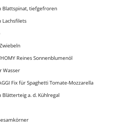
lattspinat, tiefgefroren
Lachsfilets
)
Zwiebeln
l THOMY Reines Sonnenblumenöl
ter Wasser
GGI Fix für Spaghetti Tomate-Mozzarella
lätterteig a. d. Kühlregal
 Sesamkörner