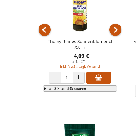
Vorheriges Produkt
Nächstes 
Thomy Reines Sonnenblumenöl
M
750 ml
4,09 €
5,45 €/1 l
inkl. MwSt., zzgl. Versand
ANZAHL VERRINGERN
ANZAHL ERHÖHEN
ab
3
Stück
5% sparen