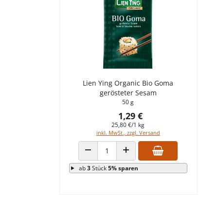
Lien Ying Organic Bio Goma
gerösteter Sesam
50 g
1,29 €
25,80 €/1 kg
inkl. MwSt., zzgl. Versand
ANZAHL VERRINGERN
ANZAHL ERHÖHEN
ab
3
Stück
5% sparen