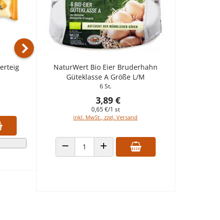
Nächstes Produkt
erteig
NaturWert Bio Eier Bruderhahn
Schär Blätterteig Puff Pastry
Güteklasse A Größe L/M
250 g
6 St.
4,69 €
3,89 €
18,76 €/1 kg
inkl. MwSt., zzgl. Versand
0,65 €/1 st
inkl. MwSt., zzgl. Versand
ÖHEN
ANZAHL VERRINGERN
ANZAHL ERHÖHEN
ab
3
Stück
5% sparen
ANZAHL VERRINGERN
ANZAHL ERHÖHEN