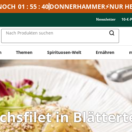
NOCH
01 : 55 : 40
DONNERHAMMER⚡NUR HE
Newsletter
10-€-
Nach Produkten suchen
n
Themen
Spirituosen-Welt
Ernähren
m
chsfilet in Blättert