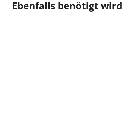
Ebenfalls benötigt wird
Produkt
lvic Mineralwasser naturelle PET
Carolinen Bio Mineralw
(Einweg)
medium PET (Einweg
500 ml
1 l
0,89 €
0,95 €
1,78 €/1 l
0,95 €/1 l
(+ Pfand 0,25 €)
(+ Pfand 0,25 €)
inkl. MwSt., zzgl. Versand
inkl. MwSt., zzgl. Versand