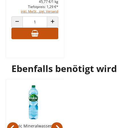
45,77 €/1 kg
Tiefstpreis: 1,29 €*
inkl. MwSt., zzgl. Versand
ANZAHL VERRINGERN
ANZAHL ERHÖHEN
Ebenfalls benötigt wird
Volvic Mineralwasser
naturelle PET (Einweg)
500 ml
0,89 €
1,78 €/1 l
(+ Pfand 0,25 €)
Volvic Mineralwasser