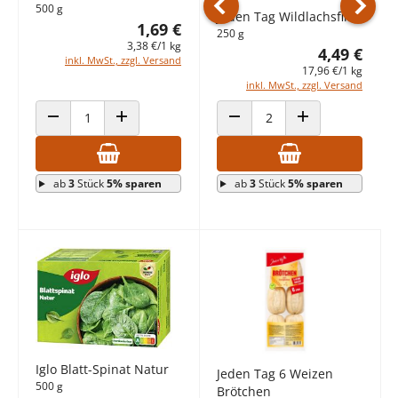
500 g
Jeden Tag Wildlachsfilet
1,69 €
Vorheriges Produkt
Nächst
250 g
3,38 €/1 kg
4,49 €
inkl. MwSt., zzgl. Versand
17,96 €/1 kg
inkl. MwSt., zzgl. Versand
ANZAHL VERRINGERN
ANZAHL ERHÖHEN
ANZAHL VERRINGERN
ANZAHL ERHÖHEN
ab
3
Stück
5% sparen
ab
3
Stück
5% sparen
Iglo Blatt-Spinat Natur
Jeden Tag 6 Weizen
500 g
Brötchen