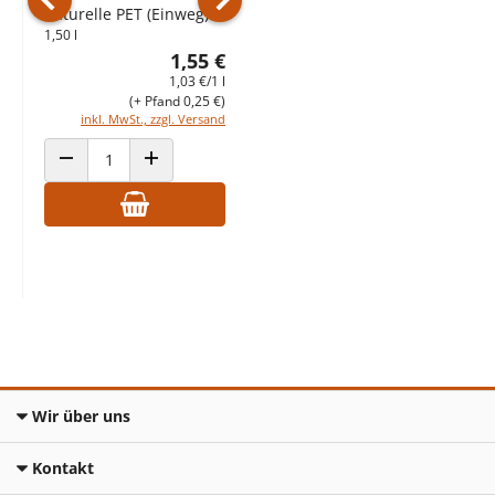
inkl. MwSt., zzgl. Versand
naturelle PET (Einweg)
Vorheriges Produkt
Nächstes Produkt
1,50 l
1,55 €
ANZAHL VERRINGERN
ANZAHL ERHÖHEN
1,03 €/1 l
(+ Pfand 0,25 €)
inkl. MwSt., zzgl. Versand
ANZAHL VERRINGERN
ANZAHL ERHÖHEN
Wir über uns
Kontakt