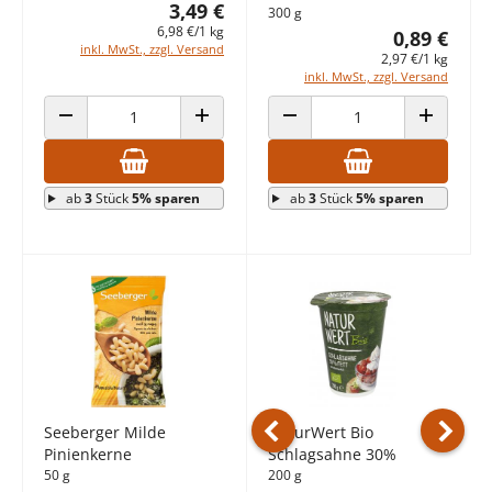
3,49 €
300 g
6,98 €/1 kg
0,89 €
inkl. MwSt., zzgl. Versand
2,97 €/1 kg
inkl. MwSt., zzgl. Versand
ANZAHL VERRINGERN
ANZAHL ERHÖHEN
ANZAHL VERRINGERN
ANZAHL E
ab
3
Stück
5% sparen
ab
3
Stück
5% sparen
Seeberger Milde
NaturWert Bio
Pinienkerne
Schlagsahne 30%
Vorheriges Produkt
Nächst
50 g
200 g