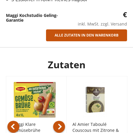
€
Maggi Kochstudio Geling-
Garantie
inkl. MwSt. zzgl. Versand
ALLE ZUTATEN IN DEN WARENKORB
Zutaten
Maggi Gemüse Brühe
7 l
2,19 €
0,31 €/1 l
inkl. MwSt., zzgl. Versand
Maggi Klare
Al Amier Taboulé
Gemüsebrühe
Couscous mit Zitrone &
ANZAHL VERRINGERN
ANZAHL ERHÖHEN