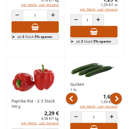
6,78 €/1 kg
1,29 €/1 st
inkl. MwSt., zzgl. Versand
inkl. MwSt., zzgl. Versand
ab
3
Stück
5% sparen
ANZAHL VERRINGERN
ANZAHL ERHÖHEN
ANZAHL VERRINGERN
ANZAHL ERHÖHEN
ab
3
Stück
5% sparen
ab
3
Stück
5% sparen
Gurken
1 St.
1,69 €
Paprika Rot - 2-3 Stück
1,69 €/1 st
Vorheriges Produkt
Nächst
500 g
inkl. MwSt., zzgl. Versand
2,29 €
4,58 €/1 kg
ANZAHL VERRINGERN
ANZAHL E
inkl. MwSt., zzgl. Versand