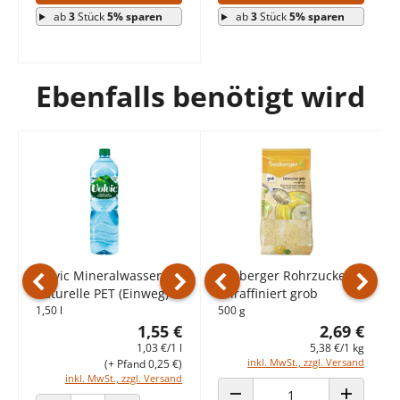
ab
3
Stück
5% sparen
ab
3
Stück
5% sparen
Ebenfalls benötigt wird
Volvic Mineralwasser
naturelle PET (Einweg)
500 ml
0,89 €
1,78 €/1 l
(+ Pfand 0,25 €)
Volvic Mineralwasser
Seeberger Rohrzucker
inkl. MwSt., zzgl. Versand
naturelle PET (Einweg)
unraffiniert grob
Vorheriges Produkt
Nächstes Produkt
Vorheriges Produkt
Nächst
1,50 l
500 g
1,55 €
2,69 €
ANZAHL VERRINGERN
ANZAHL ERHÖHEN
1,03 €/1 l
5,38 €/1 kg
inkl. MwSt., zzgl. Versand
(+ Pfand 0,25 €)
inkl. MwSt., zzgl. Versand