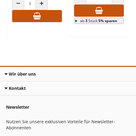
ANZAHL VERRINGERN
ANZAHL E
ANZAHL VERRINGERN
ANZAHL ERHÖHEN
ab
3
Stück
5% sparen
Wir über uns
Kontakt
Newsletter
Nutzen Sie unsere exklusiven Vorteile für Newsletter-
Abonnenten