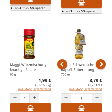
ab
3
Stück
5% sparen
ab
3
Stück
5% sparen
Maggi Würzmischung
Albaöl Schwedische
knackige Salate
Rapsöl-Zubereitung
Vorheriges Produkt
Nächst
60 g
750 ml
1,99 €
8,79 €
33,17 €/1 kg
11,72 €/1 l
inkl. MwSt., zzgl. Versand
inkl. MwSt., zzgl. Versand
ANZAHL VERRINGERN
ANZAHL ERHÖHEN
ANZAHL VERRINGERN
ANZAHL E