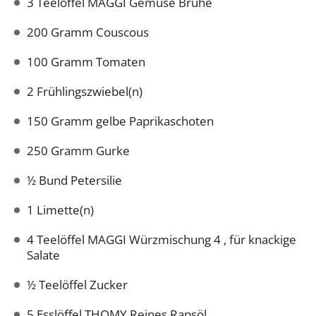
3 Teelöffel MAGGI Gemüse Brühe
200 Gramm Couscous
100 Gramm Tomaten
2 Frühlingszwiebel(n)
150 Gramm gelbe Paprikaschoten
250 Gramm Gurke
½ Bund Petersilie
1 Limette(n)
4 Teelöffel MAGGI Würzmischung 4 , für knackige
Salate
½ Teelöffel Zucker
5 Esslöffel THOMY Reines Rapsöl