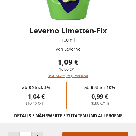
Leverno Limetten-Fix
100 ml
von
Leverno
1,09 €
10,90 €/1 l
inkl. MwSt., zzgl. Versand
Staffelpreise - Mengenrabatt
ab
3
Stück
5%
ab
6
Stück
10%
1,04 €
0,99 €
(10,40 €/1 l)
(9,90 €/1 l)
DETAILS / NÄHRWERTE / ZUTATEN UND ALLERGENE