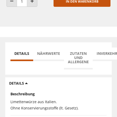
IN DEN WARENKORB
ANZAHL VERRINGERN
ANZAHL ERHÖHEN
DETAILS
NÄHRWERTE
ZUTATEN
INVERKEH
UND
ALLERGENE
DETAILS
Beschreibung
Limettenwürze aus Italien.
Ohne Konservierungsstoffe (lt. Gesetz).