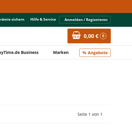
Prämie sichern
Hilfe & Service
Anmelden / Registrieren
0,00 €
0
yTime.de Business
Marken
Angebote
Vorherige Seite
Nächste Seit
Seite 1 von 1