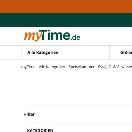
Zum Hauptinhalt springen
Zur Navigation springen
Zur Suche springen
Alle Kategorien
Grille
myTime
Alle Kategorien
Speisekammer
Essig, Öl & Gewürze
Filter
3 Prod
KATEGORIEN