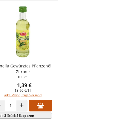
nella Gewürztes Pflanzenöl
Zitrone
100 ml
1,39 €
13,90 €/1 l
inkl. MwSt., zzgl. Versand
ANZAHL VERRINGERN
ANZAHL ERHÖHEN
ab
3
Stück
5% sparen