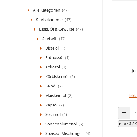
Alle Kategorien
(47)
Speisekammer
(47)
Essig, Öl & Gewürze
(47)
Speiseöl
(47)
Distelöl
(1)
Erdnussöl
(1)
Kokosöl
(2)
Je
Kürbiskernöl
(2)
Leinöl
(2)
Maiskeimöl
(2)
inkl.
Rapsöl
(7)
Sesamöl
(1)
ANZAHL
Sonnenblumenöl
ab
3
St
(5)
Speiseöl-Mischungen
(4)