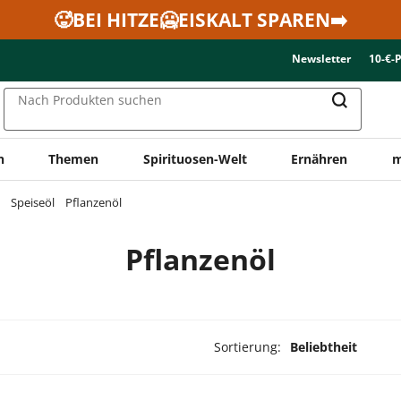
🥵BEI HITZE🥶EISKALT SPAREN➡️
Newsletter
10-€-
Nach Produkten suchen
n
Themen
Spirituosen-Welt
Ernähren
m
Speiseöl
Pflanzenöl
Pflanzenöl
Sortierung:
Beliebtheit
ukte ausgewählt