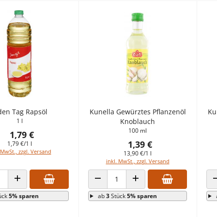
den Tag Rapsöl
Kunella Gewürztes Pflanzenöl
Ku
1 l
Knoblauch
100 ml
1,79 €
1,39 €
1,79 €/1 l
 MwSt., zzgl. Versand
13,90 €/1 l
inkl. MwSt., zzgl. Versand
 VERRINGERN
ANZAHL ERHÖHEN
ANZAHL VERRINGERN
ANZAHL ERHÖHEN
ück
5% sparen
ab
3
Stück
5% sparen