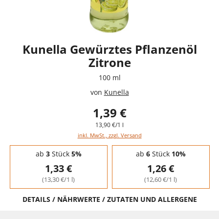
Kunella Gewürztes Pflanzenöl
Zitrone
100 ml
von
Kunella
1,39 €
13,90 €/1 l
inkl. MwSt., zzgl. Versand
Staffelpreise - Mengenrabatt
ab
3
Stück
5%
ab
6
Stück
10%
1,33 €
1,26 €
(13,30 €/1 l)
(12,60 €/1 l)
DETAILS / NÄHRWERTE / ZUTATEN UND ALLERGENE