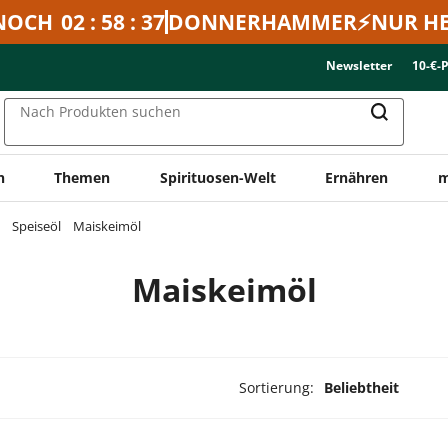
NOCH
02 : 58 : 37
DONNERHAMMER⚡NUR HE
Newsletter
10-€-
Nach Produkten suchen
n
Themen
Spirituosen-Welt
Ernähren
m
Speiseöl
Maiskeimöl
Maiskeimöl
Sortierung:
Beliebtheit
ukte ausgewählt