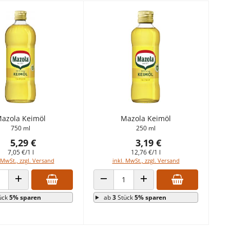
azola Keimöl
Mazola Keimöl
750 ml
250 ml
5,29 €
3,19 €
7,05 €/1 l
12,76 €/1 l
 MwSt., zzgl. Versand
inkl. MwSt., zzgl. Versand
 VERRINGERN
ANZAHL ERHÖHEN
ANZAHL VERRINGERN
ANZAHL ERHÖHEN
ück
5% sparen
ab
3
Stück
5% sparen