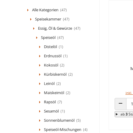
Alle Kategorien
(47)
Speisekammer
(47)
Essig, Öl & Gewürze
(47)
Speiseöl
(47)
Distelöl
(1)
Erdnussöl
(1)
Kokosöl
(2)
M
Kürbiskernöl
(2)
Leinöl
(2)
Maiskeimöl
(2)
inkl.
Rapsöl
(7)
ANZAHL
Sesamöl
(1)
ab
3
St
Sonnenblumenöl
(5)
Speiseöl-Mischungen
(4)