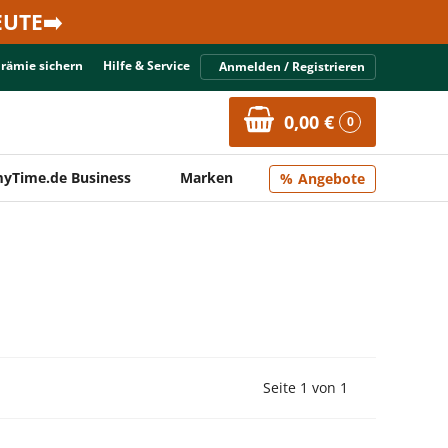
UTE➡️
Prämie sichern
Hilfe & Service
Anmelden / Registrieren
0,00 €
0
yTime.de Business
Marken
Angebote
Vorherige Seite
Nächste Seit
Seite 1 von 1