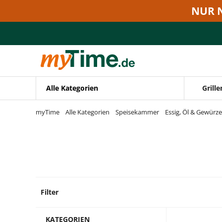
Zum Hauptinhalt springen
NUR 
Zur Navigation springen
Zur Suche springen
Alle Kategorien
Grille
myTime
Alle Kategorien
Speisekammer
Essig, Öl & Gewürze
Filter
2 Prod
KATEGORIEN