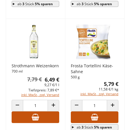
ab
3
Stück
5% sparen
ab
3
Stück
5% sparen
Strothmann Weizenkorn
Frosta Tortellini Käse-
700 ml
Sahne
500 g
7,79 €
6,49 €
5,79 €
9,27 €/1 l
11,58 €/1 kg
Tiefstpreis: 7,89 €*
inkl. MwSt., zzgl. Versand
inkl. MwSt., zzgl. Versand
ANZAHL VERRINGERN
ANZAHL ERHÖHEN
ANZAHL VERRINGERN
ANZAHL E
ab
3
Stück
5% sparen