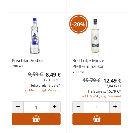
-20%
Puschkin Vodka
Boll Lütje Minze
700 ml
Pfefferminzlikör
700 ml
9,59 €
8,49 €
15,79 €
12,49 €
12,13 €/1 l
Tiefstpreis: 9,59 €*
17,84 €/1 l
inkl. MwSt., zzgl. Versand
Tiefstpreis: 15,79 €*
inkl. MwSt., zzgl. Versand
ANZAHL VERRINGERN
ANZAHL ERHÖHEN
ANZAHL VERRINGERN
ANZAHL E