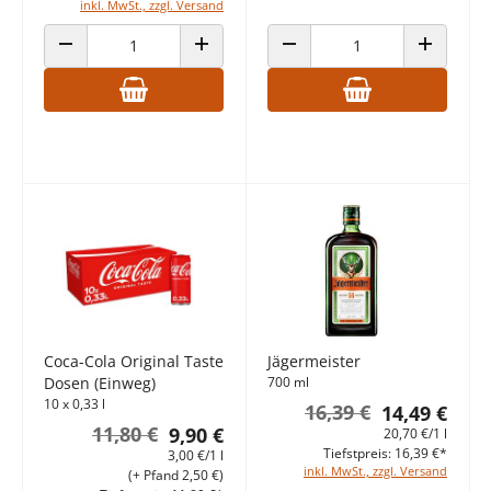
inkl. MwSt., zzgl. Versand
ANZAHL VERRINGERN
ANZAHL ERHÖHEN
ANZAHL VERRINGERN
ANZAHL E
Coca-Cola Original Taste
Jägermeister
Dosen (Einweg)
700 ml
10 x 0,33 l
16,39 €
14,49 €
11,80 €
9,90 €
20,70 €/1 l
Tiefstpreis: 16,39 €*
3,00 €/1 l
inkl. MwSt., zzgl. Versand
(+ Pfand 2,50 €)