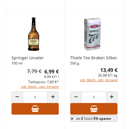
Springer Urvater
Thiele Tee Broken Silber
700 ml
500 g
13,49 €
7,79 €
6,99 €
26,98 €/1 kg
9,99 €/1 l
inkl. MwSt., zzgl. Versand
Tiefstpreis: 7,89 €*
inkl. MwSt., zzgl. Versand
ANZAHL VERRINGERN
ANZAHL ERHÖHEN
ANZAHL VERRINGERN
ANZAHL E
ab
3
Stück
5% sparen