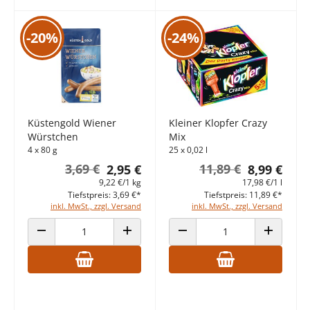
-20%
-24%
Küstengold Wiener
Kleiner Klopfer Crazy
Würstchen
Mix
4 x 80 g
25 x 0,02 l
3,69 €
11,89 €
2,95 €
8,99 €
9,22 €/1 kg
17,98 €/1 l
Tiefstpreis: 3,69 €*
Tiefstpreis: 11,89 €*
inkl. MwSt., zzgl. Versand
inkl. MwSt., zzgl. Versand
ANZAHL VERRINGERN
ANZAHL ERHÖHEN
ANZAHL VERRINGERN
ANZAHL E