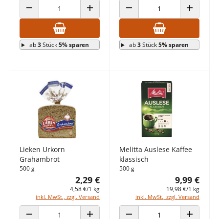
ANZAHL VERRINGERN
ANZAHL ERHÖHEN
ANZAHL VERRINGERN
ANZAHL E
ab
3
Stück
5% sparen
ab
3
Stück
5% sparen
Lieken Urkorn
Melitta Auslese Kaffee
Grahambrot
klassisch
500 g
500 g
2,29 €
9,99 €
4,58 €/1 kg
19,98 €/1 kg
inkl. MwSt., zzgl. Versand
inkl. MwSt., zzgl. Versand