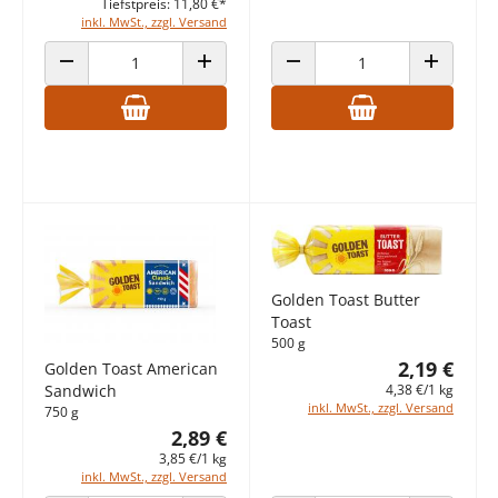
Tiefstpreis: 11,80 €*
inkl. MwSt., zzgl. Versand
ANZAHL VERRINGERN
ANZAHL ERHÖHEN
ANZAHL VERRINGERN
ANZAHL E
Golden Toast Butter
Toast
500 g
2,19 €
Golden Toast American
4,38 €/1 kg
Sandwich
inkl. MwSt., zzgl. Versand
750 g
2,89 €
3,85 €/1 kg
inkl. MwSt., zzgl. Versand