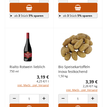
ANZAHL VERRINGERN
ANZAHL ERHÖHEN
ANZAHL VERRINGERN
ANZAHL E
ab
3
Stück
5% sparen
ab
3
Stück
5% sparen
Rialto Rotwein lieblich
Bio Speisekartoffeln
750 ml
Inova festkochend
3,19 €
1,50 kg
3,39 €
4,25 €/1 l
inkl. MwSt., zzgl. Versand
2,26 €/1 kg
inkl. MwSt., zzgl. Versand
ANZAHL VERRINGERN
ANZAHL ERHÖHEN
ANZAHL VERRINGERN
ANZAHL E