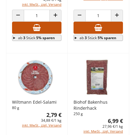
inkl. MwSt., zzgl. Versand
ANZAHL VERRINGERN
ANZAHL ERHÖHEN
ANZAHL VERRINGERN
ANZAHL E
ab
3
Stück
5% sparen
ab
3
Stück
5% sparen
Wiltmann Edel-Salami
Biohof Bakenhus
80 g
Rinderhack
2,79 €
250 g
6,99 €
34,88 €/1 kg
inkl. MwSt., zzgl. Versand
27,96 €/1 kg
inkl. MwSt., zzgl. Versand