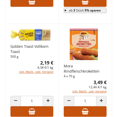
ab
3
Stück
5% sparen
Golden Toast Vollkorn
Toast
500 g
2,19 €
Mora
4,38 €/1 kg
Rindfleischkroketten
inkl. MwSt., zzgl. Versand
4 x 70 g
3,49 €
12,46 €/1 kg
inkl. MwSt., zzgl. Versand
ANZAHL VERRINGERN
ANZAHL ERHÖHEN
ANZAHL VERRINGERN
ANZAHL E