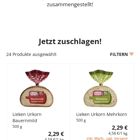
zusammengestellt!
Jetzt zuschlagen!
24
Produkte ausgewählt
FILTERN
Lieken Urkorn
Lieken Urkorn Mehrkorn
Bauernmild
500 g
500 g
2,29 €
2,29 €
4,58 €/1 kg
inkl. MwSt., zzgl. Versand
4,58 €/1 kg