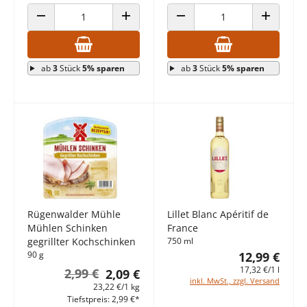
ANZAHL VERRINGERN
ANZAHL ERHÖHEN
ANZAHL VERRINGERN
ANZAHL E
ab
3
Stück
5% sparen
ab
3
Stück
5% sparen
Rügenwalder Mühle
Lillet Blanc Apéritif de
Mühlen Schinken
France
gegrillter Kochschinken
750 ml
90 g
12,99 €
17,32 €/1 l
2,99 €
2,09 €
inkl. MwSt., zzgl. Versand
23,22 €/1 kg
Tiefstpreis: 2,99 €*